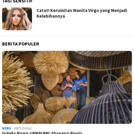
TAG:
SENSITIF
Catat! Kerumitan Wanita Virgo yang Menjadi
Kelebihannya
BERITA POPULER
NEWS
45875 Dilihat
Indeks Bisnis UMKM BRI: Ekspansi Bisnis …