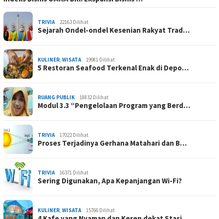
TRIVIA
22163 Dilihat
Sejarah Ondel-ondel Kesenian Rakyat Trad…
KULINER
,
WISATA
19981 Dilihat
5 Restoran Seafood Terkenal Enak di Depo…
RUANG PUBLIK
18832 Dilihat
Modul 3.3 “Pengelolaan Program yang Berd…
TRIVIA
17022 Dilihat
Proses Terjadinya Gerhana Matahari dan B…
TRIVIA
16371 Dilihat
Sering Digunakan, Apa Kepanjangan Wi-Fi?
KULINER
,
WISATA
15766 Dilihat
4 Kafe yang Nyaman dan Keren dekat Stasi…