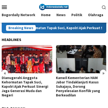
Loncat
Menu
ke
Mobile
konten
Bogordaily Network
Home
News
Politik
Olahraga
ehormatan Tapak Suci, Kapolri Ajak Perkuat Sinergi Jaga Genera
Breaking News
HEADLINES
«
»
Dianugerahi Anggota
Kanwil Kementerian HAM
Kehormatan Tapak Suci,
Jabar Tindaklanjuti Kasus
Kapolri Ajak Perkuat Sinergi
Sukajaya, Dorong
Jaga Generasi Muda dan
Penyelesaian Konflik yang
Negeri
Berkeadilan