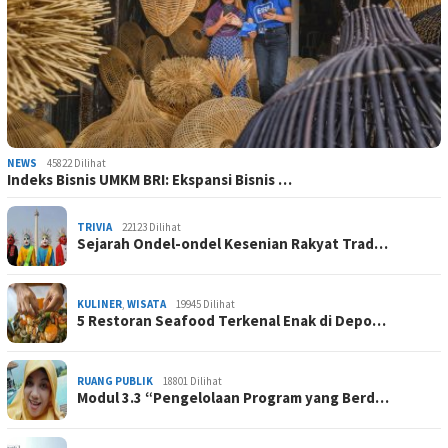
NEWS
45822 Dilihat
Indeks Bisnis UMKM BRI: Ekspansi Bisnis …
TRIVIA
22123 Dilihat
Sejarah Ondel-ondel Kesenian Rakyat Trad…
KULINER
,
WISATA
19945 Dilihat
5 Restoran Seafood Terkenal Enak di Depo…
RUANG PUBLIK
18801 Dilihat
Modul 3.3 “Pengelolaan Program yang Berd…