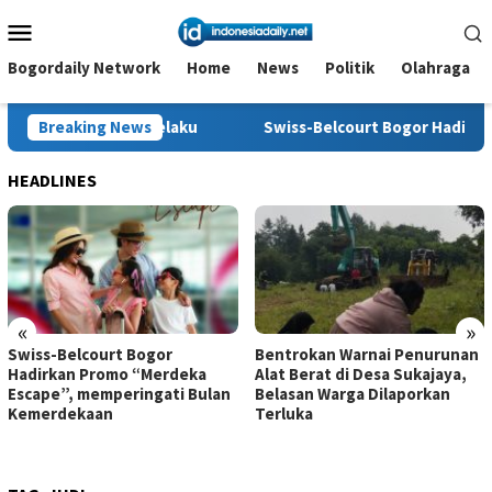
Loncat
Menu
ke
Mobile
konten
Bogordaily Network
Home
News
Politik
Olahraga
g Pelaku
Breaking News
Swiss-Belcourt Bogor Hadirkan Promo “Merdek
HEADLINES
«
»
Swiss-Belcourt Bogor
Bentrokan Warnai Penurunan
Hadirkan Promo “Merdeka
Alat Berat di Desa Sukajaya,
Escape”, memperingati Bulan
Belasan Warga Dilaporkan
Kemerdekaan
Terluka