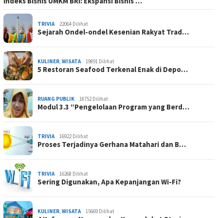
Indeks Bisnis UMKM BRI: Ekspansi Bisnis …
TRIVIA
22064 Dilihat
Sejarah Ondel-ondel Kesenian Rakyat Trad…
KULINER
,
WISATA
19891 Dilihat
5 Restoran Seafood Terkenal Enak di Depo…
RUANG PUBLIK
18752 Dilihat
Modul 3.3 “Pengelolaan Program yang Berd…
TRIVIA
16922 Dilihat
Proses Terjadinya Gerhana Matahari dan B…
TRIVIA
16268 Dilihat
Sering Digunakan, Apa Kepanjangan Wi-Fi?
KULINER
,
WISATA
15669 Dilihat