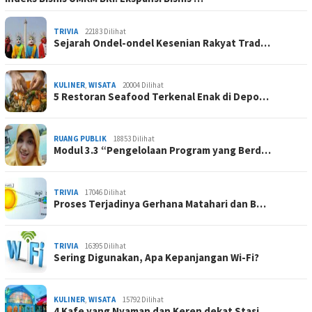
TRIVIA
22183 Dilihat
Sejarah Ondel-ondel Kesenian Rakyat Trad…
KULINER
,
WISATA
20004 Dilihat
5 Restoran Seafood Terkenal Enak di Depo…
RUANG PUBLIK
18853 Dilihat
Modul 3.3 “Pengelolaan Program yang Berd…
TRIVIA
17046 Dilihat
Proses Terjadinya Gerhana Matahari dan B…
TRIVIA
16395 Dilihat
Sering Digunakan, Apa Kepanjangan Wi-Fi?
KULINER
,
WISATA
15792 Dilihat
4 Kafe yang Nyaman dan Keren dekat Stasi…