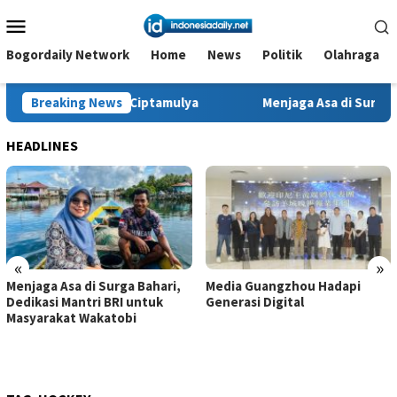
Loncat
Menu
ke
Mobile
konten
Bogordaily Network
Home
News
Politik
Olahraga
asepuhan Ciptamulya
Breaking News
Menjaga Asa di Surga Bahari, Dedik
HEADLINES
«
»
Menjaga Asa di Surga Bahari,
Media Guangzhou Hadapi
Dedikasi Mantri BRI untuk
Generasi Digital
Masyarakat Wakatobi