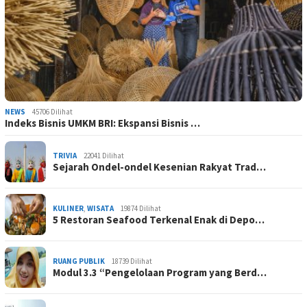
NEWS
45706 Dilihat
Indeks Bisnis UMKM BRI: Ekspansi Bisnis …
TRIVIA
22041 Dilihat
Sejarah Ondel-ondel Kesenian Rakyat Trad…
KULINER
,
WISATA
19874 Dilihat
5 Restoran Seafood Terkenal Enak di Depo…
RUANG PUBLIK
18739 Dilihat
Modul 3.3 “Pengelolaan Program yang Berd…