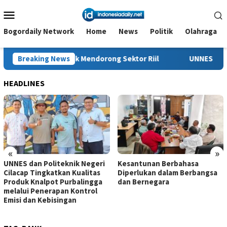
Loncat
Menu
ke
Mobile
konten
Bogordaily Network
Home
News
Politik
Olahraga
tuk Mendorong Sektor Riil
Breaking News
UNNES dan Politeknik Negeri C
HEADLINES
«
»
UNNES dan Politeknik Negeri
Kesantunan Berbahasa
Cilacap Tingkatkan Kualitas
Diperlukan dalam Berbangsa
Produk Knalpot Purbalingga
dan Bernegara
melalui Penerapan Kontrol
Emisi dan Kebisingan