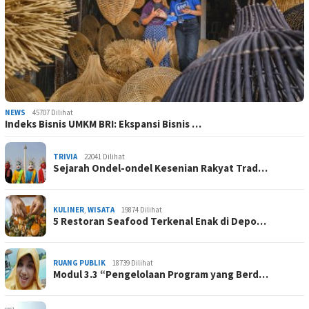
NEWS
45707 Dilihat
Indeks Bisnis UMKM BRI: Ekspansi Bisnis …
TRIVIA
22041 Dilihat
Sejarah Ondel-ondel Kesenian Rakyat Trad…
KULINER
,
WISATA
19874 Dilihat
5 Restoran Seafood Terkenal Enak di Depo…
RUANG PUBLIK
18739 Dilihat
Modul 3.3 “Pengelolaan Program yang Berd…