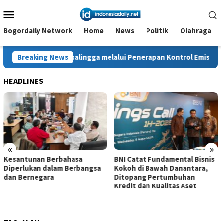
Loncat
Menu
ke
Mobile
konten
Bogordaily Network
Home
News
Politik
Olahraga
balingga melalui Penerapan Kontrol Emisi dan Kebisingan
Breaking News
HEADLINES
«
»
a
BNI Catat Fundamental Bisnis
Membangun Kepercay
angsa
Kokoh di Bawah Danantara,
Melalui Budaya Kesela
Ditopang Pertumbuhan
ARKI Dorong Industri R
Kredit dan Kualitas Aset
Indonesia Berkelanjut