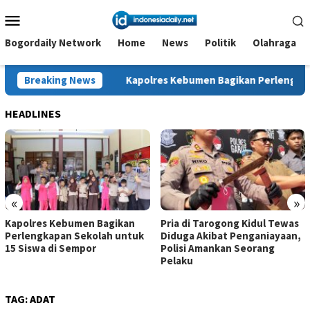
Loncat
Menu
ke
Mobile
konten
Bogordaily Network
Home
News
Politik
Olahraga
 Tanah
Breaking News
Kapolres Kebumen Bagikan Perlengkapan Sekolah 
HEADLINES
«
»
Kapolres Kebumen Bagikan
Pria di Tarogong Kidul Tewas
Perlengkapan Sekolah untuk
Diduga Akibat Penganiayaan,
15 Siswa di Sempor
Polisi Amankan Seorang
Pelaku
TAG:
ADAT