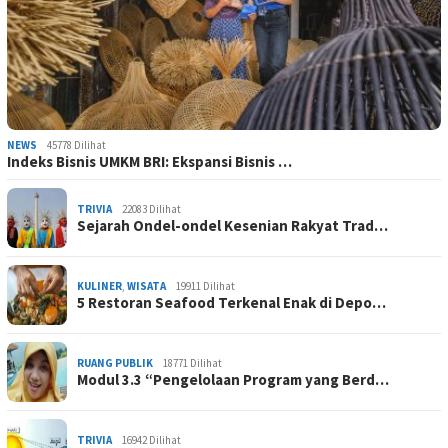
NEWS
45778 Dilihat
Indeks Bisnis UMKM BRI: Ekspansi Bisnis …
TRIVIA
22083 Dilihat
Sejarah Ondel-ondel Kesenian Rakyat Trad…
KULINER
,
WISATA
19911 Dilihat
5 Restoran Seafood Terkenal Enak di Depo…
RUANG PUBLIK
18771 Dilihat
Modul 3.3 “Pengelolaan Program yang Berd…
TRIVIA
16942 Dilihat