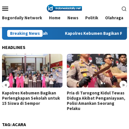
Loncat
Menu
ke
Mobile
konten
Bogordaily Network
Home
News
Politik
Olahraga
as Tanah
Breaking News
Kapolres Kebumen Bagikan Perlengkapan Sekola
HEADLINES
«
»
Kapolres Kebumen Bagikan
Pria di Tarogong Kidul Tewas
Perlengkapan Sekolah untuk
Diduga Akibat Penganiayaan,
15 Siswa di Sempor
Polisi Amankan Seorang
Pelaku
TAG:
ACARA