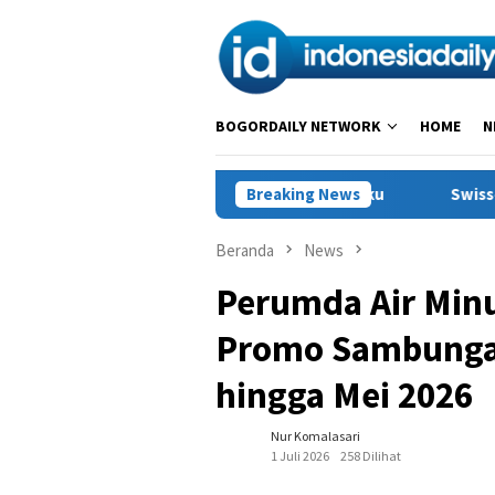
Loncat
ke
konten
BOGORDAILY NETWORK
HOME
N
 Polisi Amankan Seorang Pelaku
Breaking News
Swiss-Belcourt Bogor Ha
Beranda
News
Perumda Air Minu
Promo Sambunga
hingga Mei 2026
Nur Komalasari
1 Juli 2026
258 Dilihat