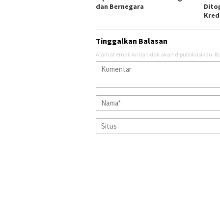
dan Bernegara
Dito
Kred
Tinggalkan Balasan
Alamat email Anda tidak akan dipublikasikan.
Ru