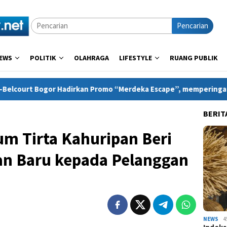
Pencarian
EWS
POLITIK
OLAHRAGA
LIFESTYLE
RUANG PUBLIK
dirkan Promo “Merdeka Escape”, memperingati Bulan Kemerdeka
BERIT
m Tirta Kahuripan Beri
n Baru kepada Pelanggan
NEWS
4