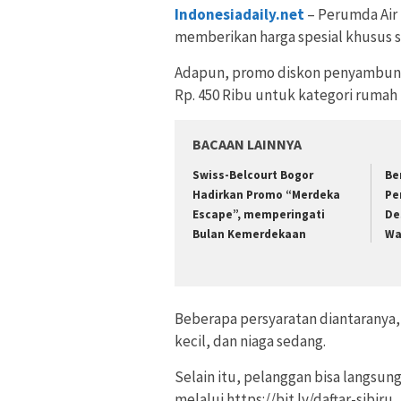
Indonesiadaily.net
– Perumda Air
memberikan harga spesial khusus 
Adapun, promo diskon penyambungan
Rp. 450 Ribu untuk kategori rumah 
BACAAN LAINNYA
Swiss-Belcourt Bogor
Be
Hadirkan Promo “Merdeka
Pe
Escape”, memperingati
De
Bulan Kemerdekaan
Wa
Beberapa persyaratan diantaranya,
kecil, dan niaga sedang.
Selain itu, pelanggan bisa langsung
melalui https://bit.ly/daftar-sibiru.