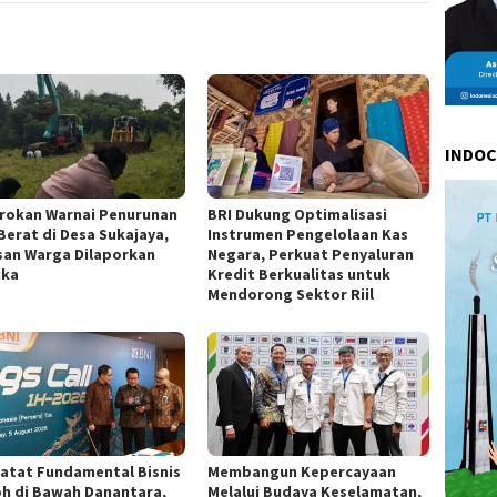
INDO
rokan Warnai Penurunan
BRI Dukung Optimalisasi
 Berat di Desa Sukajaya,
Instrumen Pengelolaan Kas
san Warga Dilaporkan
Negara, Perkuat Penyaluran
uka
Kredit Berkualitas untuk
Mendorong Sektor Riil
Catat Fundamental Bisnis
Membangun Kepercayaan
h di Bawah Danantara,
Melalui Budaya Keselamatan,