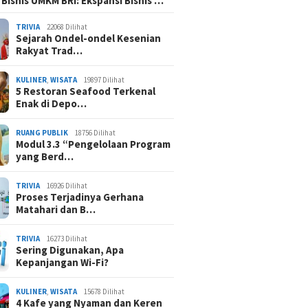
 Bisnis UMKM BRI: Ekspansi Bisnis …
TRIVIA
22068 Dilihat
Sejarah Ondel-ondel Kesenian
Rakyat Trad…
KULINER
,
WISATA
19897 Dilihat
5 Restoran Seafood Terkenal
Enak di Depo…
RUANG PUBLIK
18756 Dilihat
Modul 3.3 “Pengelolaan Program
yang Berd…
TRIVIA
16926 Dilihat
Proses Terjadinya Gerhana
Matahari dan B…
TRIVIA
16273 Dilihat
Sering Digunakan, Apa
Kepanjangan Wi-Fi?
KULINER
,
WISATA
15678 Dilihat
4 Kafe yang Nyaman dan Keren