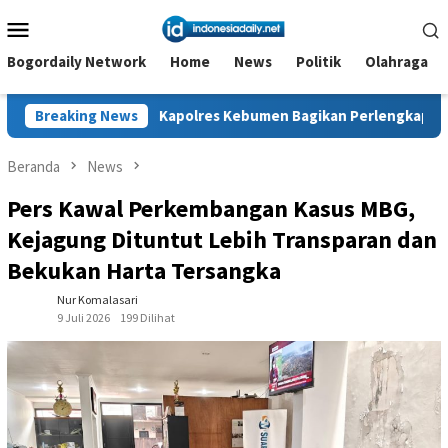
Loncat
Menu
ke
Mobile
konten
Bogordaily Network
Home
News
Politik
Olahraga
Kapolres Kebumen Bagikan Perlengkapan Sekolah untuk 15 Si
Breaking News
Beranda
News
Pers Kawal Perkembangan Kasus MBG,
Kejagung Dituntut Lebih Transparan dan
Bekukan Harta Tersangka
Nur Komalasari
9 Juli 2026
199 Dilihat