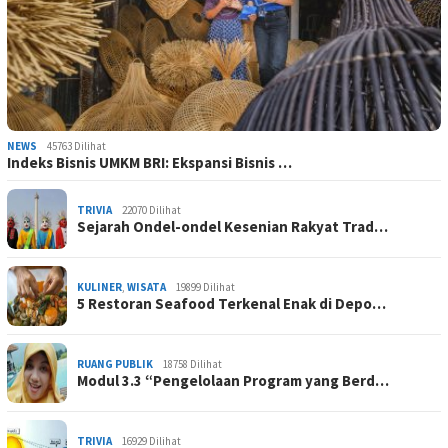
NEWS
45763 Dilihat
Indeks Bisnis UMKM BRI: Ekspansi Bisnis …
TRIVIA
22070 Dilihat
Sejarah Ondel-ondel Kesenian Rakyat Trad…
KULINER
,
WISATA
19899 Dilihat
5 Restoran Seafood Terkenal Enak di Depo…
RUANG PUBLIK
18758 Dilihat
Modul 3.3 “Pengelolaan Program yang Berd…
TRIVIA
16929 Dilihat