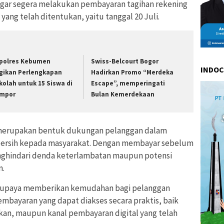
gar segera melakukan pembayaran tagihan rekening
yang telah ditentukan, yaitu tanggal 20 Juli.
polres Kebumen
Swiss-Belcourt Bogor
INDO
gikan Perlengkapan
Hadirkan Promo “Merdeka
kolah untuk 15 Siswa di
Escape”, memperingati
mpor
Bulan Kemerdekaan
merupakan bentuk dukungan pelanggan dalam
 bersih kepada masyarakat. Dengan membayar sebelum
nghindari denda keterlambatan maupun potensi
n.
erupaya memberikan kemudahan bagi pelanggan
mbayaran yang dapat diakses secara praktis, baik
kan, maupun kanal pembayaran digital yang telah