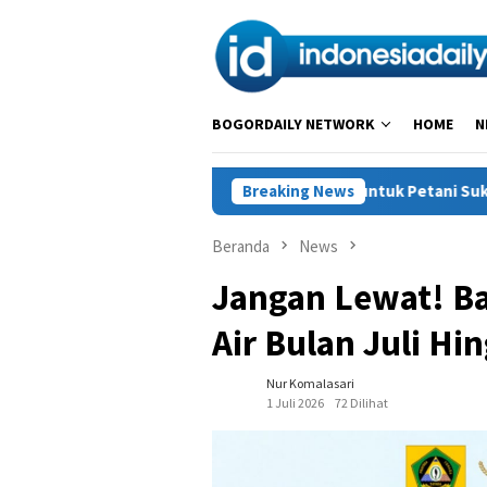
Loncat
ke
konten
BOGORDAILY NETWORK
HOME
N
Solidaritas untuk Petani Sukajaya: Melawan Int
Breaking News
Beranda
News
Jangan Lewat! B
Air Bulan Juli Hin
Nur Komalasari
1 Juli 2026
72 Dilihat