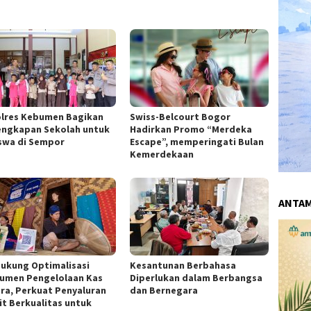
lres Kebumen Bagikan
Swiss-Belcourt Bogor
engkapan Sekolah untuk
Hadirkan Promo “Merdeka
iswa di Sempor
Escape”, memperingati Bulan
Kemerdekaan
ANTA
Dukung Optimalisasi
Kesantunan Berbahasa
rumen Pengelolaan Kas
Diperlukan dalam Berbangsa
ra, Perkuat Penyaluran
dan Bernegara
it Berkualitas untuk