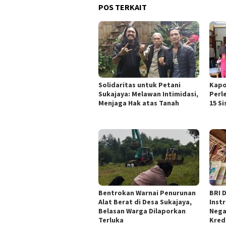
POS TERKAIT
Solidaritas untuk Petani
Kapo
Sukajaya: Melawan Intimidasi,
Perl
Menjaga Hak atas Tanah
15 S
Bentrokan Warnai Penurunan
BRI 
Alat Berat di Desa Sukajaya,
Inst
Belasan Warga Dilaporkan
Nega
Terluka
Kred