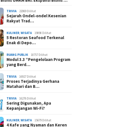
 Bisnis UMKM BRI: Ekspansi Bisnis …
TRIVIA
22069 Dilihat
Sejarah Ondel-ondel Kesenian
Rakyat Trad…
KULINER
,
WISATA
19898 Dilihat
5 Restoran Seafood Terkenal
Enak di Depo…
RUANG PUBLIK
18757 Dilihat
Modul 3.3 “Pengelolaan Program
yang Berd…
TRIVIA
16927 Dilihat
Proses Terjadinya Gerhana
Matahari dan B…
TRIVIA
16276 Dilihat
Sering Digunakan, Apa
Kepanjangan Wi-Fi?
KULINER
,
WISATA
15679 Dilihat
4 Kafe yang Nyaman dan Keren