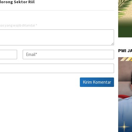
orong Sektor Riil
as yang wajib ditandai
*
PWI J