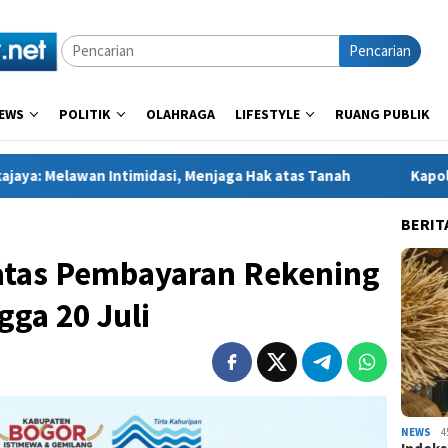
Pencarian
EWS
POLITIK
OLAHRAGA
LIFESTYLE
RUANG PUBLIK
imidasi, Menjaga Hak atas Tanah
Kapolres Kebumen Bagika
BERIT
atas Pembayaran Rekening
gga 20 Juli
NEWS
4