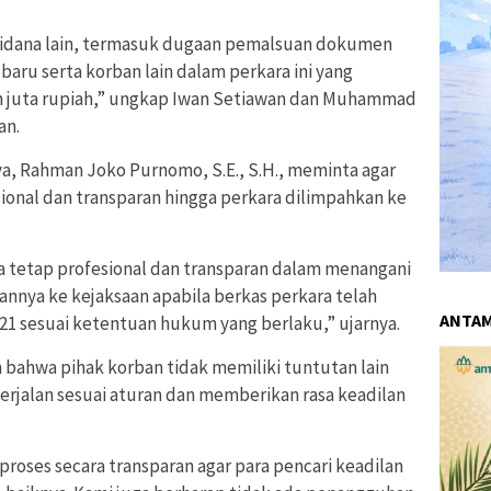
pidana lain, termasuk dugaan pemalsuan dokumen
aru serta korban lain dalam perkara ini yang
n juta rupiah,” ungkap Iwan Setiawan dan Muhammad
an.
a, Rahman Joko Purnomo, S.E., S.H., meminta agar
ional dan transparan hingga perkara dilimpahkan ke
 tetap profesional dan transparan dalam menangani
annya ke kejaksaan apabila berkas perkara telah
ANTA
1 sesuai ketentuan hukum yang berlaku,” ujarnya.
hwa pihak korban tidak memiliki tuntutan lain
rjalan sesuai aturan dan memberikan rasa keadilan
proses secara transparan agar para pencari keadilan