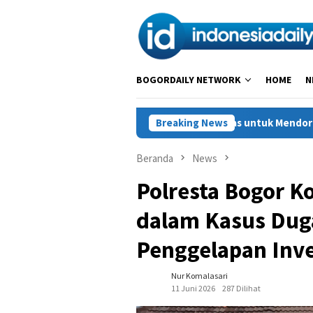
Loncat
ke
konten
BOGORDAILY NETWORK
HOME
N
luran Kredit Berkualitas untuk Mendorong Sektor Riil
Breaking News
UN
Beranda
News
Polresta Bogor K
dalam Kasus Dug
Penggelapan Inve
Nur Komalasari
11 Juni 2026
287 Dilihat