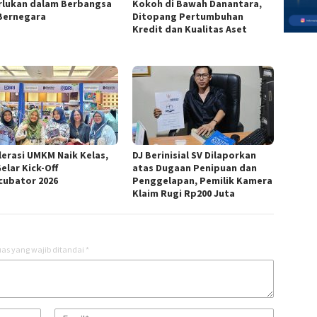
rlukan dalam Berbangsa
Kokoh di Bawah Danantara,
Bernegara
Ditopang Pertumbuhan
Kredit dan Kualitas Aset
lerasi UMKM Naik Kelas,
DJ Berinisial SV Dilaporkan
elar Kick-Off
atas Dugaan Penipuan dan
cubator 2026
Penggelapan, Pemilik Kamera
Klaim Rugi Rp200 Juta
as yang wajib ditandai
*