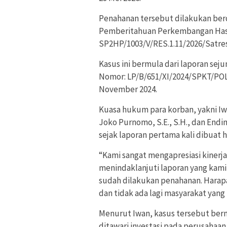
Penahanan tersebut dilakukan berd
Pemberitahuan Perkembangan Hasi
SP2HP/1003/V/RES.1.11/2026/Satres
Kasus ini bermula dari laporan sej
Nomor: LP/B/651/XI/2024/SPKT/P
November 2024.
Kuasa hukum para korban, yakni I
Joko Purnomo, S.E., S.H., dan End
sejak laporan pertama kali dibuat 
“Kami sangat mengapresiasi kinerja
menindaklanjuti laporan yang kami 
sudah dilakukan penahanan. Harap
dan tidak ada lagi masyarakat yang 
Menurut Iwan, kasus tersebut ber
ditawari investasi pada perusahaan