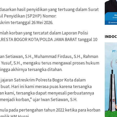
asarkan hasil penyidikan yang tertuang dalam Surat
l Penyidikan (SP2HP) Nomor:
krim tertanggal 26 Mei 2026.
umlah korban yang tercatat dalam Laporan Polisi
INDO
OLRESTA BOGOR KOTA/POLDA JAWA BARAT tanggal 10
wan Setiawan, S.H., Muhammad Firdaus, S.H., Rahman
in Yusuf, S.H., mengaku terus mengawal proses hukum
hingga akhirnya tersangka ditahan.
 jajaran Satreskrim Polresta Bogor Kota dalam
buat. Hari ini kami merasa puas karena tersangka
an kami, tersangka dapat menyesali perbuatannya
menjadi korban,” ujar Iwan Setiawan, S.H.
mula pada pertengahan tahun 2022 ketika para korban
 milik HM Husni.