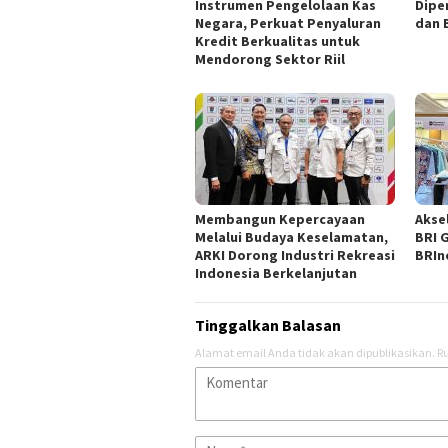
Instrumen Pengelolaan Kas
Dipe
Negara, Perkuat Penyaluran
dan 
Kredit Berkualitas untuk
Mendorong Sektor Riil
Membangun Kepercayaan
Akse
Melalui Budaya Keselamatan,
BRI G
ARKI Dorong Industri Rekreasi
BRIn
Indonesia Berkelanjutan
Tinggalkan Balasan
Alamat email Anda tidak akan dipublikasikan.
Ru