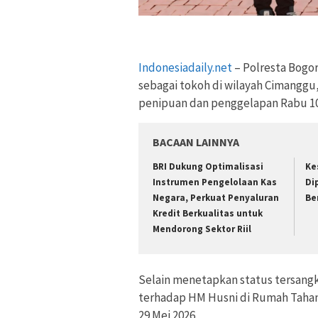
Indonesiadaily.net
– Polresta Bogo
sebagai tokoh di wilayah Cimanggu
penipuan dan penggelapan Rabu 10
BACAAN LAINNYA
BRI Dukung Optimalisasi
Ke
Instrumen Pengelolaan Kas
Di
Negara, Perkuat Penyaluran
Be
Kredit Berkualitas untuk
Mendorong Sektor Riil
Selain menetapkan status tersang
terhadap HM Husni di Rumah Tahan
29 Mei 2026.