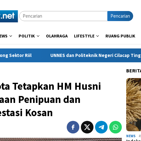
Pencarian
EWS
POLITIK
OLAHRAGA
LIFESTYLE
RUANG PUBLIK
NES dan Politeknik Negeri Cilacap Tingkatkan Kualitas Produk K
BERIT
ota Tetapkan HM Husni
aan Penipuan dan
stasi Kosan
NEWS
4