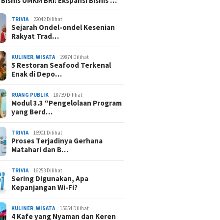
 Bisnis UMKM BRI: Ekspansi Bisnis …
TRIVIA
22042 Dilihat
Sejarah Ondel-ondel Kesenian
Rakyat Trad…
KULINER
,
WISATA
19874 Dilihat
5 Restoran Seafood Terkenal
Enak di Depo…
RUANG PUBLIK
18739 Dilihat
Modul 3.3 “Pengelolaan Program
yang Berd…
TRIVIA
16901 Dilihat
Proses Terjadinya Gerhana
Matahari dan B…
TRIVIA
16253 Dilihat
Sering Digunakan, Apa
Kepanjangan Wi-Fi?
KULINER
,
WISATA
15654 Dilihat
4 Kafe yang Nyaman dan Keren