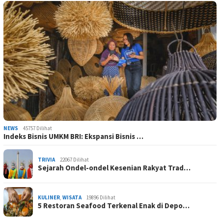
NEWS
45757 Dilihat
Indeks Bisnis UMKM BRI: Ekspansi Bisnis …
TRIVIA
22067 Dilihat
Sejarah Ondel-ondel Kesenian Rakyat Trad…
KULINER
,
WISATA
19896 Dilihat
5 Restoran Seafood Terkenal Enak di Depo…