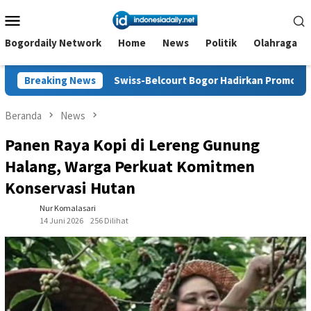
Loncat
Menu
ke
Mobile
konten
Bogordaily Network
Home
News
Politik
Olahraga
Swiss-Belcourt Bogor Hadirkan Promo “Merdeka Escape”, mem
Breaking News
Beranda
News
Panen Raya Kopi di Lereng Gunung
Halang, Warga Perkuat Komitmen
Konservasi Hutan
Nur Komalasari
14 Juni 2026
256 Dilihat