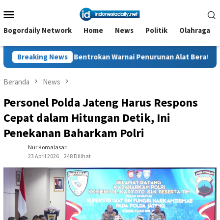
Loncat
Menu
ke
Mobile
konten
Bogordaily Network
Home
News
Politik
Olahraga
entrokan Warnai Penurunan Alat Berat di Desa Sukajaya, Belasan
Breaking News
Beranda
News
Personel Polda Jateng Harus Respons
Cepat dalam Hitungan Detik, Ini
Penekanan Baharkam Polri
Nur Komalasari
23 April 2026
248 Dilihat