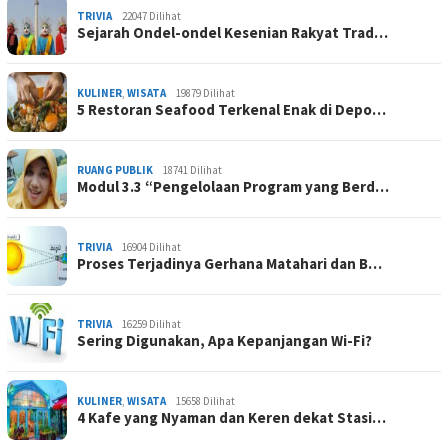
TRIVIA
22047 Dilihat
Sejarah Ondel-ondel Kesenian Rakyat Trad…
KULINER
,
WISATA
19879 Dilihat
5 Restoran Seafood Terkenal Enak di Depo…
RUANG PUBLIK
18741 Dilihat
Modul 3.3 “Pengelolaan Program yang Berd…
TRIVIA
16904 Dilihat
Proses Terjadinya Gerhana Matahari dan B…
TRIVIA
16259 Dilihat
Sering Digunakan, Apa Kepanjangan Wi-Fi?
KULINER
,
WISATA
15658 Dilihat
4 Kafe yang Nyaman dan Keren dekat Stasi…