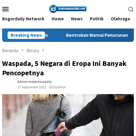
Loncat
Menu
ke
Mobile
konten
Bogordaily Network
Home
News
Politik
Olahraga
kaan
Breaking News
Bentrokan Warnai Penurunan Alat Berat di Desa Suka
Beranda
Wisata
Waspada, 5 Negara di Eropa Ini Banyak
Pencopetnya
Admin Indonesiadaily
17 September 2022
815 Dilihat