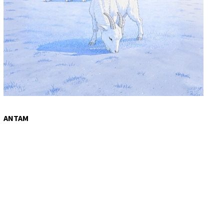
ANTAM