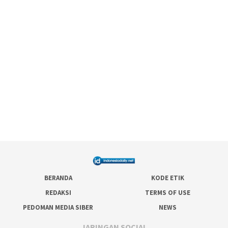
BERANDA
KODE ETIK
REDAKSI
TERMS OF USE
PEDOMAN MEDIA SIBER
NEWS
JARINGAN SOCIAL