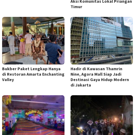
Aksi Komunitas Lokal Priangan
Timur
Bukber Paket Lengkap Hanya
Hadir di Kawasan Thamrin
di Restoran Amarta Enchanting
Nine, Agora Mall Siap Jadi
Valley
Destinasi Gaya Hidup Modern
di Jakarta