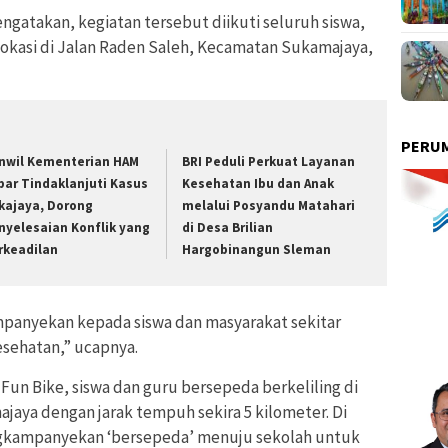
gatakan, kegiatan tersebut diikuti seluruh siswa,
rlokasi di Jalan Raden Saleh, Kecamatan Sukamajaya,
PERUM
nwil Kementerian HAM
BRI Peduli Perkuat Layanan
bar Tindaklanjuti Kasus
Kesehatan Ibu dan Anak
kajaya, Dorong
melalui Posyandu Matahari
nyelesaian Konflik yang
di Desa Brilian
rkeadilan
Hargobinangun Sleman
panyekan kepada siswa dan masyarakat sekitar
sehatan,” ucapnya.
Fun Bike, siswa dan guru bersepeda berkeliling di
jaya dengan jarak tempuh sekira 5 kilometer. Di
ngkampanyekan ‘bersepeda’ menuju sekolah untuk