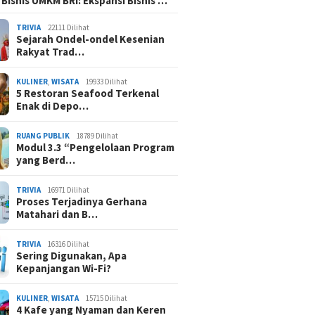
 Bisnis UMKM BRI: Ekspansi Bisnis …
TRIVIA
22111 Dilihat
Sejarah Ondel-ondel Kesenian
Rakyat Trad…
KULINER
,
WISATA
19933 Dilihat
5 Restoran Seafood Terkenal
Enak di Depo…
RUANG PUBLIK
18789 Dilihat
Modul 3.3 “Pengelolaan Program
yang Berd…
TRIVIA
16971 Dilihat
Proses Terjadinya Gerhana
Matahari dan B…
TRIVIA
16316 Dilihat
Sering Digunakan, Apa
Kepanjangan Wi-Fi?
KULINER
,
WISATA
15715 Dilihat
4 Kafe yang Nyaman dan Keren