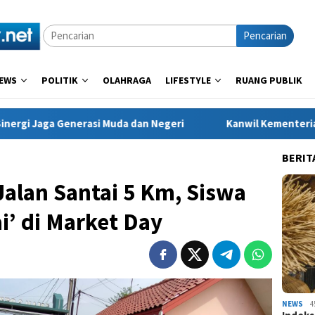
Pencarian
EWS
POLITIK
OLAHRAGA
LIFESTYLE
RUANG PUBLIK
i Muda dan Negeri
Kanwil Kementerian HAM Jabar Tindakl
BERIT
Jalan Santai 5 Km, Siswa
i’ di Market Day
NEWS
4