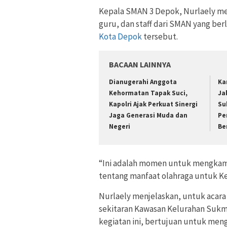
Kepala SMAN 3 Depok, Nurlaely men
guru, dan staff dari SMAN yang be
Kota Depok
tersebut.
BACAAN LAINNYA
Dianugerahi Anggota
Ka
Kehormatan Tapak Suci,
Ja
Kapolri Ajak Perkuat Sinergi
Su
Jaga Generasi Muda dan
Pe
Negeri
Be
“Ini adalah momen untuk mengkam
tentang manfaat olahraga untuk Ke
Nurlaely menjelaskan, untuk acara 
sekitaran Kawasan Kelurahan Sukma
kegiatan ini, bertujuan untuk me