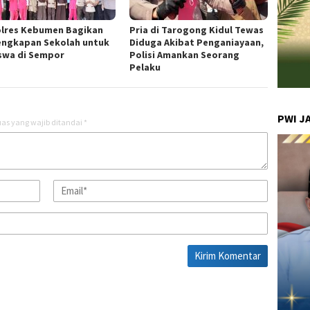
lres Kebumen Bagikan
Pria di Tarogong Kidul Tewas
engkapan Sekolah untuk
Diduga Akibat Penganiayaan,
iswa di Sempor
Polisi Amankan Seorang
Pelaku
PWI J
as yang wajib ditandai
*