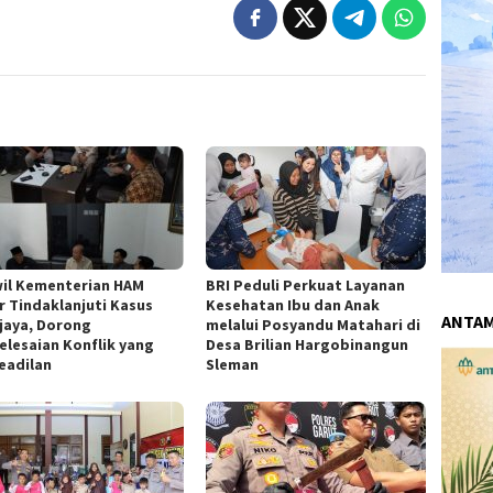
il Kementerian HAM
BRI Peduli Perkuat Layanan
r Tindaklanjuti Kasus
Kesehatan Ibu dan Anak
ANTA
jaya, Dorong
melalui Posyandu Matahari di
elesaian Konflik yang
Desa Brilian Hargobinangun
eadilan
Sleman