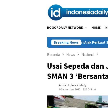
Loncat
ke
konten
BOGORDAILY NETWORK
HOME
N
hormatan Tapak Suci, Kapolri Ajak Perkuat Sinergi Jaga Generas
Breaking News
Beranda
News
Nasional
Usai Sepeda dan 
SMAN 3 ‘Bersanta
Admin Indonesiadaily
9 September 2022
726 Dilihat