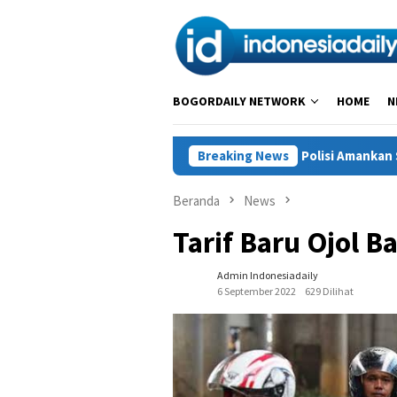
Loncat
ke
konten
BOGORDAILY NETWORK
HOME
N
iduga Akibat Penganiayaan, Polisi Amankan Seorang Pelaku
Breaking News
Beranda
News
Tarif Baru Ojol 
Admin Indonesiadaily
6 September 2022
629 Dilihat