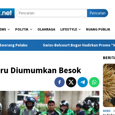
Pencarian
EWS
POLITIK
OLAHRAGA
LIFESTYLE
RUANG PUBLIK
Swiss-Belcourt Bogor Hadirkan Promo “Merdeka Escape”, me
BERIT
Baru Diumumkan Besok
NEWS
4