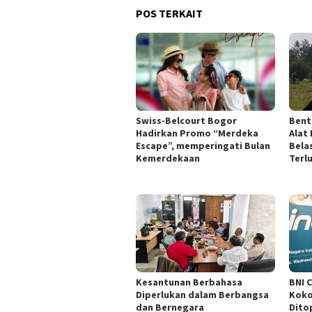
POS TERKAIT
Swiss-Belcourt Bogor
Bent
Hadirkan Promo “Merdeka
Alat
Escape”, memperingati Bulan
Bela
Kemerdekaan
Terl
Kesantunan Berbahasa
BNI 
Diperlukan dalam Berbangsa
Koko
dan Bernegara
Dito