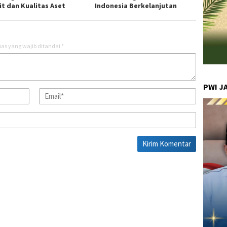
it dan Kualitas Aset
Indonesia Berkelanjutan
as yang wajib ditandai
*
PWI J