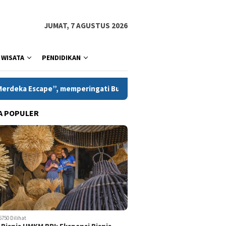
JUMAT, 7 AGUSTUS 2026
WISATA
PENDIDIKAN
mperingati Bulan Kemerdekaan
Bentrokan Warnai Penurun
A POPULER
5750 Dilihat