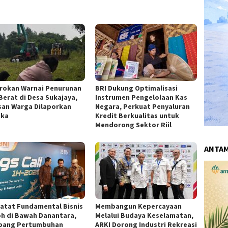
rokan Warnai Penurunan
BRI Dukung Optimalisasi
 Berat di Desa Sukajaya,
Instrumen Pengelolaan Kas
san Warga Dilaporkan
Negara, Perkuat Penyaluran
uka
Kredit Berkualitas untuk
Mendorong Sektor Riil
ANTA
Catat Fundamental Bisnis
Membangun Kepercayaan
h di Bawah Danantara,
Melalui Budaya Keselamatan,
pang Pertumbuhan
ARKI Dorong Industri Rekreasi