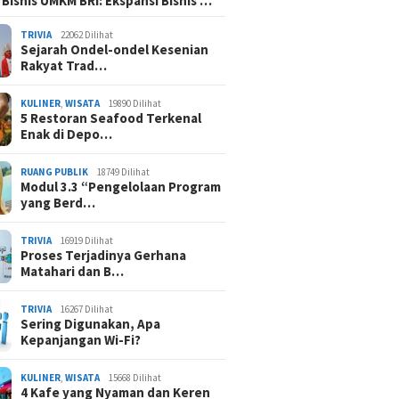
 Bisnis UMKM BRI: Ekspansi Bisnis …
TRIVIA
22062 Dilihat
Sejarah Ondel-ondel Kesenian
Rakyat Trad…
KULINER
,
WISATA
19890 Dilihat
5 Restoran Seafood Terkenal
Enak di Depo…
RUANG PUBLIK
18749 Dilihat
Modul 3.3 “Pengelolaan Program
yang Berd…
TRIVIA
16919 Dilihat
Proses Terjadinya Gerhana
Matahari dan B…
TRIVIA
16267 Dilihat
Sering Digunakan, Apa
Kepanjangan Wi-Fi?
KULINER
,
WISATA
15668 Dilihat
4 Kafe yang Nyaman dan Keren