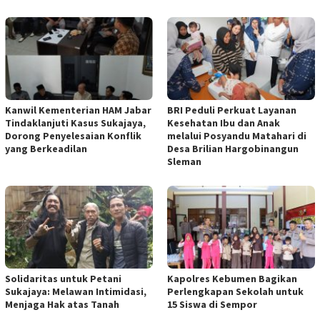
Kanwil Kementerian HAM Jabar
BRI Peduli Perkuat Layanan
Tindaklanjuti Kasus Sukajaya,
Kesehatan Ibu dan Anak
Dorong Penyelesaian Konflik
melalui Posyandu Matahari di
yang Berkeadilan
Desa Brilian Hargobinangun
Sleman
Solidaritas untuk Petani
Kapolres Kebumen Bagikan
Sukajaya: Melawan Intimidasi,
Perlengkapan Sekolah untuk
Menjaga Hak atas Tanah
15 Siswa di Sempor