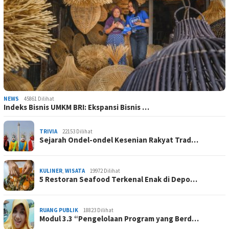
NEWS
45861 Dilihat
Indeks Bisnis UMKM BRI: Ekspansi Bisnis …
TRIVIA
22153 Dilihat
Sejarah Ondel-ondel Kesenian Rakyat Trad…
KULINER
,
WISATA
19972 Dilihat
5 Restoran Seafood Terkenal Enak di Depo…
RUANG PUBLIK
18823 Dilihat
Modul 3.3 “Pengelolaan Program yang Berd…