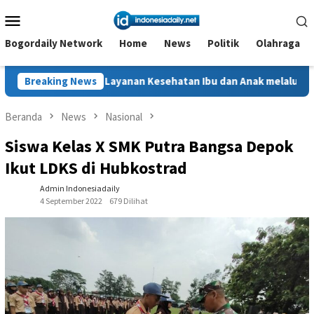
Loncat
Menu
ke
Mobile
konten
Bogordaily Network
Home
News
Politik
Olahraga
at Layanan Kesehatan Ibu dan Anak melalui Posyandu Matahari di
Breaking News
Beranda
News
Nasional
Siswa Kelas X SMK Putra Bangsa Depok
Ikut LDKS di Hubkostrad
Admin Indonesiadaily
4 September 2022
679 Dilihat