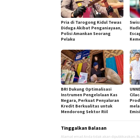
Pria di Tarogong Kidul Tewas
Swis
Diduga Akibat Penganiayaan,
Hadi
Polisi Amankan Seorang
Esca
Pelaku
Kem
BRI Dukung Optimalisasi
UNNE
Instrumen Pengelolaan Kas
Cila
Negara, Perkuat Penyaluran
Prod
Kredit Berkualitas untuk
mela
Mendorong Sektor Riil
Emis
Tinggalkan Balasan
Alamat email Anda tidak akan dipublikasikan.
Ru