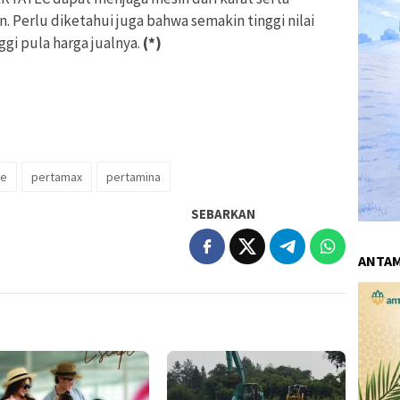
. Perlu diketahui juga bahwa semakin tinggi nilai
gi pula harga jualnya.
(*)
te
pertamax
pertamina
SEBARKAN
ANTA