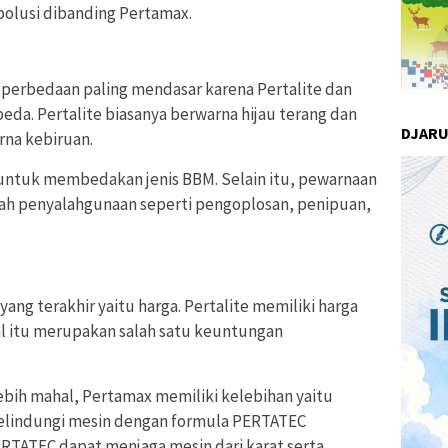
polusi dibanding Pertamax.
 perbedaan paling mendasar karena Pertalite dan
da. Pertalite biasanya berwarna hijau terang dan
DJAR
na kebiruan.
untuk membedakan jenis BBM. Selain itu, pewarnaan
h penyalahgunaan seperti pengoplosan, penipuan,
ang terakhir yaitu harga. Pertalite memiliki harga
al itu merupakan salah satu keuntungan
ebih mahal, Pertamax memiliki kelebihan yaitu
indungi mesin dengan formula PERTATEC
RTATEC dapat menjaga mesin dari karat serta