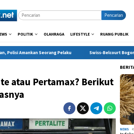
Pencarian
EWS
POLITIK
OLAHRAGA
LIFESTYLE
RUANG PUBLIK
eorang Pelaku
Swiss-Belcourt Bogor Hadirkan Promo “Me
BERIT
ite atau Pertamax? Berikut
tasnya
NEWS
4