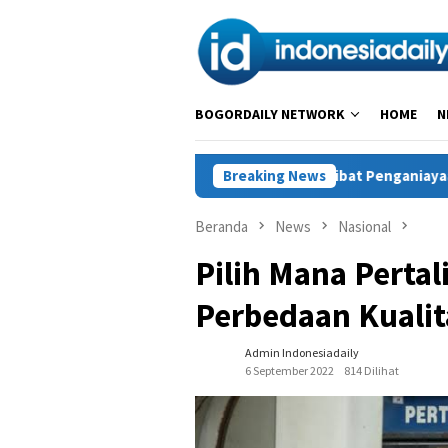
Loncat
ke
konten
BOGORDAILY NETWORK
HOME
N
ogong Kidul Tewas Diduga Akibat Penganiayaan, Polisi Amankan S
Breaking News
Beranda
News
Nasional
Pilih Mana Pertal
Perbedaan Kuali
Admin Indonesiadaily
6 September 2022
814 Dilihat