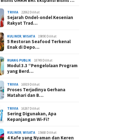
 Bisnis UMKM BRI: Ekspansi Bisnis …
TRIVIA
22062 Dilihat
Sejarah Ondel-ondel Kesenian
Rakyat Trad…
KULINER
,
WISATA
19890 Dilihat
5 Restoran Seafood Terkenal
Enak di Depo…
RUANG PUBLIK
18749 Dilihat
Modul 3.3 “Pengelolaan Program
yang Berd…
TRIVIA
16919 Dilihat
Proses Terjadinya Gerhana
Matahari dan B…
TRIVIA
16267 Dilihat
Sering Digunakan, Apa
Kepanjangan Wi-Fi?
KULINER
,
WISATA
15668 Dilihat
4 Kafe yang Nyaman dan Keren