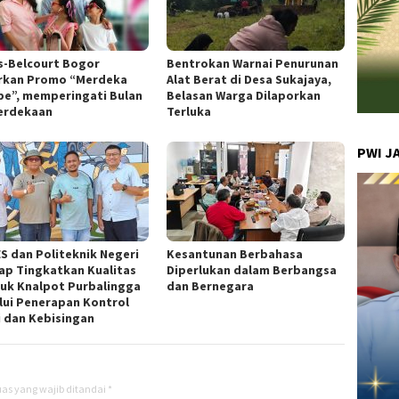
s-Belcourt Bogor
Bentrokan Warnai Penurunan
rkan Promo “Merdeka
Alat Berat di Desa Sukajaya,
pe”, memperingati Bulan
Belasan Warga Dilaporkan
erdekaan
Terluka
PWI J
S dan Politeknik Negeri
Kesantunan Berbahasa
cap Tingkatkan Kualitas
Diperlukan dalam Berbangsa
uk Knalpot Purbalingga
dan Bernegara
lui Penerapan Kontrol
i dan Kebisingan
as yang wajib ditandai
*