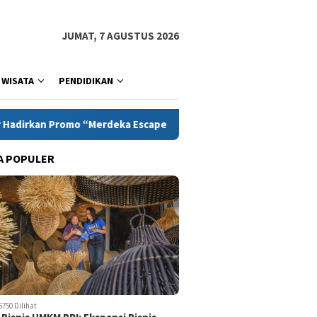
JUMAT, 7 AGUSTUS 2026
WISATA
PENDIDIKAN
rdeka Escape”, memperingati Bulan Kemerdekaan
Bentro
A POPULER
5750 Dilihat