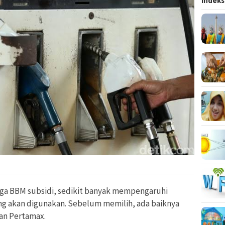
Indeks
rga BBM subsidi, sedikit banyak mempengaruhi
g akan digunakan. Sebelum memilih, ada baiknya
an Pertamax.