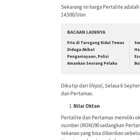
Sekarang ini harga Pertalite adalah
14.500/liter.
BACAAN LAINNYA
Pria di Tarogong Kidul Tewas
Sw
Diduga Akibat
Ha
Penganiayaan, Polisi
Es
Amankan Seorang Pelaku
Bu
Dikutip dari
lifepal
, Selasa 6 Sept
dan Pertamax.
Nilai Oktan
Pertalite dan Pertamax memiliki ok
number (RON)90 sedangkan Pertam
tekanan yang bisa diberikan sebel