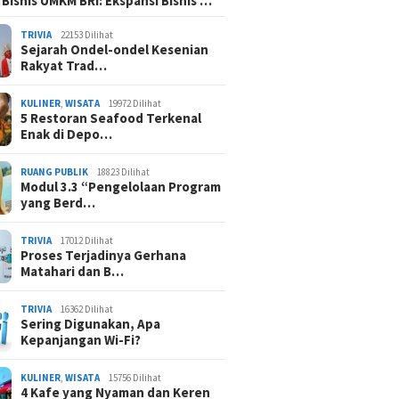
 Bisnis UMKM BRI: Ekspansi Bisnis …
TRIVIA
22153 Dilihat
Sejarah Ondel-ondel Kesenian
Rakyat Trad…
KULINER
,
WISATA
19972 Dilihat
5 Restoran Seafood Terkenal
Enak di Depo…
RUANG PUBLIK
18823 Dilihat
Modul 3.3 “Pengelolaan Program
yang Berd…
TRIVIA
17012 Dilihat
Proses Terjadinya Gerhana
Matahari dan B…
TRIVIA
16362 Dilihat
Sering Digunakan, Apa
Kepanjangan Wi-Fi?
KULINER
,
WISATA
15756 Dilihat
4 Kafe yang Nyaman dan Keren