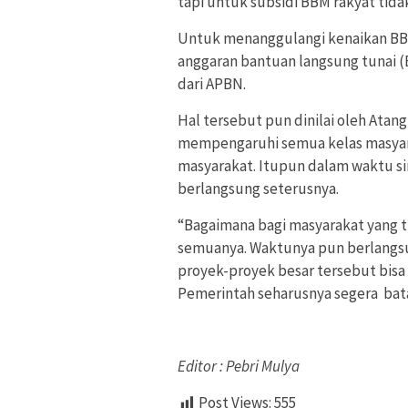
tapi untuk subsidi BBM rakyat tidak a
Untuk menanggulangi kenaikan BBM
anggaran bantuan langsung tunai (
dari APBN.
Hal tersebut pun dinilai oleh Atan
mempengaruhi semua kelas masyara
masyarakat. Itupun dalam waktu si
berlangsung seterusnya.
“Bagaimana bagi masyarakat yang ti
semuanya. Waktunya pun berlangsu
proyek-proyek besar tersebut bisa
Pemerintah seharusnya segera bat
Editor : Pebri Mulya
Post Views:
555