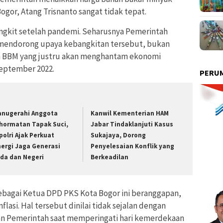
gor, Atang Trisnanto sangat tidak tepat.
ngkit setelah pandemi. Seharusnya Pemerintah
 mendorong upaya kebangkitan tersebut, bukan
a BBM yang justru akan menghantam ekonomi
September 2022.
PERUM
anugerahi Anggota
Kanwil Kementerian HAM
hormatan Tapak Suci,
Jabar Tindaklanjuti Kasus
polri Ajak Perkuat
Sukajaya, Dorong
nergi Jaga Generasi
Penyelesaian Konflik yang
da dan Negeri
Berkeadilan
ebagai Ketua DPD PKS Kota Bogor ini beranggapan,
lasi. Hal tersebut dinilai tidak sejalan dengan
n Pemerintah saat memperingati hari kemerdekaan