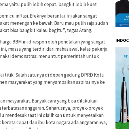
a yaitu pulih lebih cepat, bangkit lebih kuat.
micu inflasi. Efeknya berantai. Ini akan sangat
kat menengah ke bawah. Baru mau pulih saja sudah
akat bisa bangkit kalau begitu”, tegas Atang.
INDO
 harga BBM ini direspon oleh penolakan yang sangat
ini, massa yang terdiri dari mahasiswa, kelas pekerja
r aksi demonstrasi menuntut pemerintah untuk
gai titik. Salah satunya di depan gedung DPRD Kota
emen masyarakat yang menyampaikan aspirasinya ke
n masyarakat. Banyak cara yang bisa dilakukan
keterbatasan anggaran. Seharusnya, proyek-proyek
alu mendesak saat ini dialihkan untuk menyesaikan
 kereta cepat dan ibu kota negara ada anggarannya,