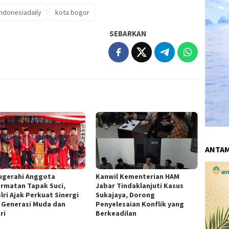
indonesiadaily
kota bogor
SEBARKAN
ANTA
ugerahi Anggota
Kanwil Kementerian HAM
rmatan Tapak Suci,
Jabar Tindaklanjuti Kasus
lri Ajak Perkuat Sinergi
Sukajaya, Dorong
 Generasi Muda dan
Penyelesaian Konflik yang
ri
Berkeadilan