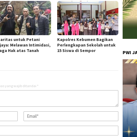
daritas untuk Petani
Kapolres Kebumen Bagikan
jaya: Melawan Intimidasi,
Perlengkapan Sekolah untuk
aga Hak atas Tanah
15 Siswa di Sempor
PWI J
as yang wajib ditandai
*