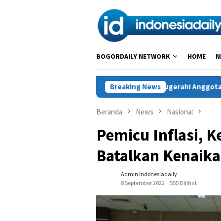
Loncat
ke
konten
BOGORDAILY NETWORK
HOME
N
nerasi Digital
Dianugerahi Anggota Kehormatan Tapak Su
Breaking News
Beranda
News
Nasional
Pemicu Inflasi, 
Batalkan Kenaik
Admin Indonesiadaily
8 September 2022
555 Dilihat