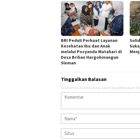
BRI Peduli Perkuat Layanan
Soli
Kesehatan Ibu dan Anak
Suka
melalui Posyandu Matahari di
Menj
Desa Brilian Hargobinangun
Sleman
Tinggalkan Balasan
Alamat email Anda tidak akan dipublikasikan.
Ru