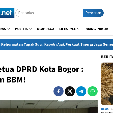
Pencarian
EWS
POLITIK
OLAHRAGA
LIFESTYLE
RUANG PUBLIK
ci, Kapolri Ajak Perkuat Sinergi Jaga Generasi Muda dan Negeri
BERIT
Ketua DPRD Kota Bogor :
an BBM!
NEWS
4