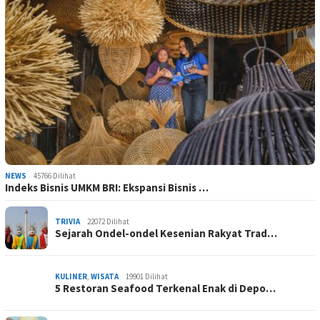
NEWS
45766 Dilihat
Indeks Bisnis UMKM BRI: Ekspansi Bisnis …
TRIVIA
22072 Dilihat
Sejarah Ondel-ondel Kesenian Rakyat Trad…
KULINER
,
WISATA
19901 Dilihat
5 Restoran Seafood Terkenal Enak di Depo…