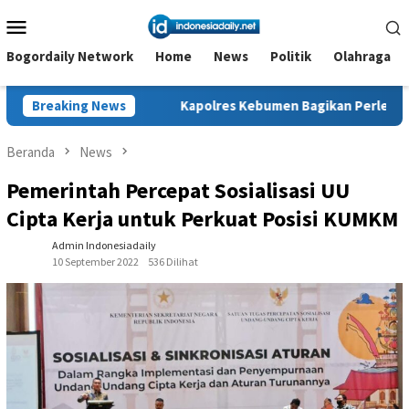
Loncat
Menu
ke
Mobile
konten
Bogordaily Network
Home
News
Politik
Olahraga
 Tanah
Breaking News
Kapolres Kebumen Bagikan Perlengkapan Sekolah 
Beranda
News
Pemerintah Percepat Sosialisasi UU
Cipta Kerja untuk Perkuat Posisi KUMKM
Admin Indonesiadaily
10 September 2022
536 Dilihat