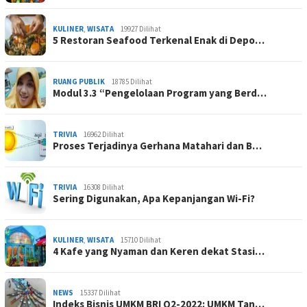
KULINER
,
WISATA
19927 Dilihat
5 Restoran Seafood Terkenal Enak di Depo…
RUANG PUBLIK
18785 Dilihat
Modul 3.3 “Pengelolaan Program yang Berd…
TRIVIA
16962 Dilihat
Proses Terjadinya Gerhana Matahari dan B…
TRIVIA
16308 Dilihat
Sering Digunakan, Apa Kepanjangan Wi-Fi?
KULINER
,
WISATA
15710 Dilihat
4 Kafe yang Nyaman dan Keren dekat Stasi…
NEWS
15337 Dilihat
Indeks Bisnis UMKM BRI Q2-2022: UMKM Tan…