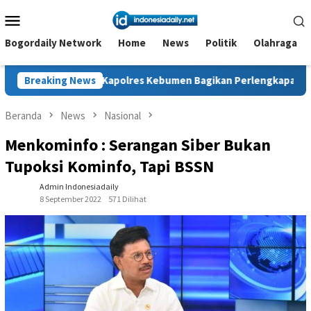
Loncat
Menu
ke
Mobile
konten
Bogordaily Network
Home
News
Politik
Olahraga
Kapolres Kebumen Bagikan Perlengkapan Sekolah untuk 15 Si
Breaking News
Beranda
News
Nasional
Menkominfo : Serangan Siber Bukan
Tupoksi Kominfo, Tapi BSSN
Admin Indonesiadaily
8 September 2022
571 Dilihat