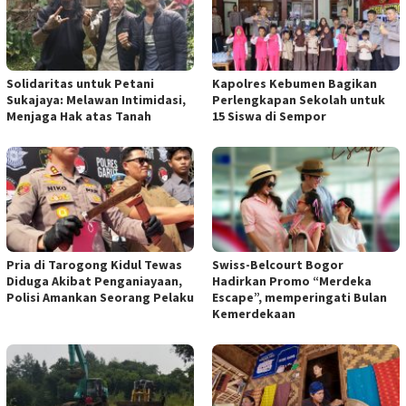
Solidaritas untuk Petani
Kapolres Kebumen Bagikan
Sukajaya: Melawan Intimidasi,
Perlengkapan Sekolah untuk
Menjaga Hak atas Tanah
15 Siswa di Sempor
Pria di Tarogong Kidul Tewas
Swiss-Belcourt Bogor
Diduga Akibat Penganiayaan,
Hadirkan Promo “Merdeka
Polisi Amankan Seorang Pelaku
Escape”, memperingati Bulan
Kemerdekaan