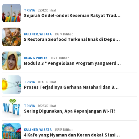
TRIVIA
22042 Dilihat
Sejarah Ondel-ondel Kesenian Rakyat Trad…
KULINER
,
WISATA
19874 Dilihat
5 Restoran Seafood Terkenal Enak di Depo…
RUANG PUBLIK
18739 Dilihat
Modul 3.3 “Pengelolaan Program yang Berd…
TRIVIA
16901 Dilihat
Proses Terjadinya Gerhana Matahari dan B…
TRIVIA
16253 Dilihat
Sering Digunakan, Apa Kepanjangan Wi-Fi?
KULINER
,
WISATA
15655 Dilihat
4 Kafe yang Nyaman dan Keren dekat Stasi…