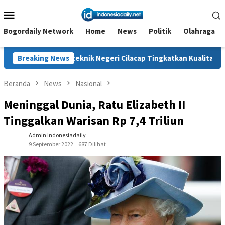
Loncat
Menu
ke
Mobile
konten
Bogordaily Network
Home
News
Politik
Olahraga
nik Negeri Cilacap Tingkatkan Kualitas Produk Knalpot Purbalin
Breaking News
Beranda
News
Nasional
Meninggal Dunia, Ratu Elizabeth II
Tinggalkan Warisan Rp 7,4 Triliun
Admin Indonesiadaily
9 September 2022
687 Dilihat