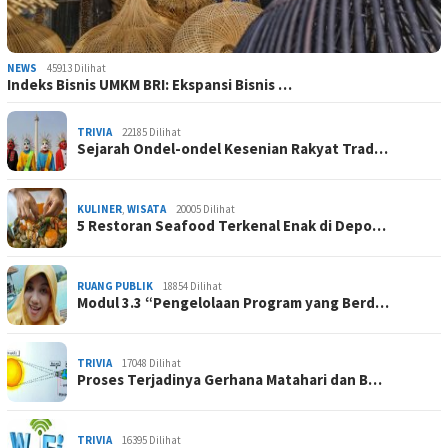
NEWS
45913 Dilihat
Indeks Bisnis UMKM BRI: Ekspansi Bisnis …
TRIVIA
22185 Dilihat
Sejarah Ondel-ondel Kesenian Rakyat Trad…
KULINER
,
WISATA
20005 Dilihat
5 Restoran Seafood Terkenal Enak di Depo…
RUANG PUBLIK
18854 Dilihat
Modul 3.3 “Pengelolaan Program yang Berd…
TRIVIA
17048 Dilihat
Proses Terjadinya Gerhana Matahari dan B…
TRIVIA
16395 Dilihat