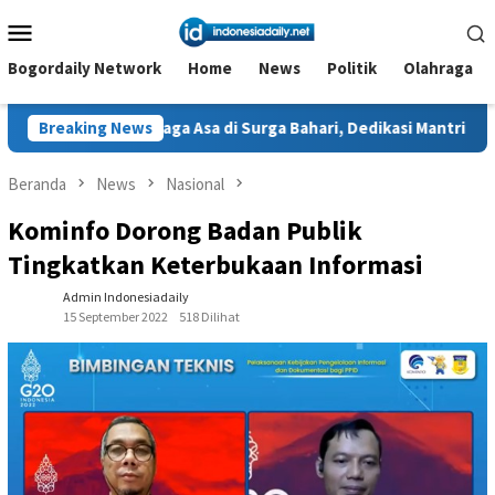
Loncat
Menu
ke
Mobile
konten
Bogordaily Network
Home
News
Politik
Olahraga
aga Asa di Surga Bahari, Dedikasi Mantri BRI untuk Masyarakat W
Breaking News
Beranda
News
Nasional
Kominfo Dorong Badan Publik
Tingkatkan Keterbukaan Informasi
Admin Indonesiadaily
15 September 2022
518 Dilihat