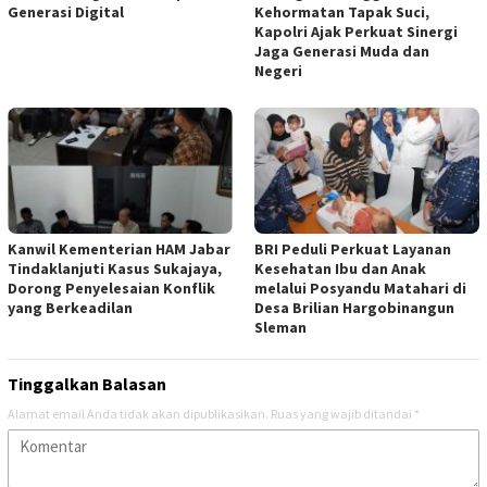
Generasi Digital
Kehormatan Tapak Suci,
Kapolri Ajak Perkuat Sinergi
Jaga Generasi Muda dan
Negeri
Kanwil Kementerian HAM Jabar
BRI Peduli Perkuat Layanan
Tindaklanjuti Kasus Sukajaya,
Kesehatan Ibu dan Anak
Dorong Penyelesaian Konflik
melalui Posyandu Matahari di
yang Berkeadilan
Desa Brilian Hargobinangun
Sleman
Tinggalkan Balasan
Alamat email Anda tidak akan dipublikasikan.
Ruas yang wajib ditandai
*