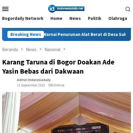
Loncat
Menu
ke
Mobile
konten
Bogordaily Network
Home
News
Politik
Olahraga
ai Penurunan Alat Berat di Desa Sukajaya, Belasan Warga Dilapo
Breaking News
Beranda
News
Nasional
Karang Taruna di Bogor Doakan Ade
Yasin Bebas dari Dakwaan
Admin Indonesiadaily
11 September 2022
586 Dilihat