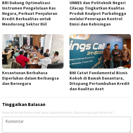
BRI Dukung Optimalisasi
UNNES dan Politeknik Negeri
Instrumen Pengelolaan Kas
Cilacap Tingkatkan Kualitas
Negara, Perkuat Penyaluran
Produk Knalpot Purbalingga
Kredit Berkualitas untuk
melalui Penerapan Kontrol
Mendorong Sektor Riil
Emisi dan Kebisingan
Kesantunan Berbahasa
BNI Catat Fundamental Bisnis
Diperlukan dalam Berbangsa
Kokoh di Bawah Danantara,
dan Bernegara
Ditopang Pertumbuhan Kredit
dan Kualitas Aset
Tinggalkan Balasan
Alamat email Anda tidak akan dipublikasikan.
Ruas yang wajib ditandai
*