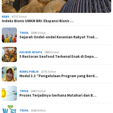
NEWS
45737 Dilihat
Indeks Bisnis UMKM BRI: Ekspansi Bisnis …
TRIVIA
22048 Dilihat
Sejarah Ondel-ondel Kesenian Rakyat Trad…
KULINER
,
WISATA
19880 Dilihat
5 Restoran Seafood Terkenal Enak di Depo…
RUANG PUBLIK
18741 Dilihat
Modul 3.3 “Pengelolaan Program yang Berd…
TRIVIA
16907 Dilihat
Proses Terjadinya Gerhana Matahari dan B…
TRIVIA
16260 Dilihat