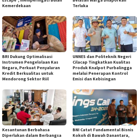
Escape”, memperingati Bulan
Belasan Warga Dilaporkan
Kemerdekaan
Terluka
BRI Dukung Optimalisasi
UNNES dan Politeknik Negeri
Instrumen Pengelolaan Kas
Cilacap Tingkatkan Kualitas
Negara, Perkuat Penyaluran
Produk Knalpot Purbalingga
Kredit Berkualitas untuk
melalui Penerapan Kontrol
Mendorong Sektor Riil
Emisi dan Kebisingan
Kesantunan Berbahasa
BNI Catat Fundamental Bisnis
Diperlukan dalam Berbangsa
Kokoh di Bawah Danantara,