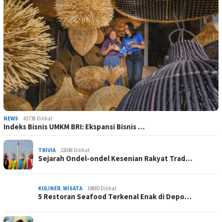
NEWS
45738 Dilihat
Indeks Bisnis UMKM BRI: Ekspansi Bisnis …
TRIVIA
22048 Dilihat
Sejarah Ondel-ondel Kesenian Rakyat Trad…
KULINER
,
WISATA
19880 Dilihat
5 Restoran Seafood Terkenal Enak di Depo…