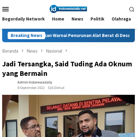
Loncat
Menu
ke
Mobile
konten
Bogordaily Network
Home
News
Politik
Olahraga
okan Warnai Penurunan Alat Berat di Desa Sukajaya, Belasan Wa
Breaking News
Beranda
News
Nasional
Jadi Tersangka, Said Tuding Ada Oknum
yang Bermain
Admin Indonesiadaily
8 September 2022
526 Dilihat