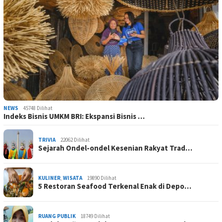
NEWS
45748 Dilihat
Indeks Bisnis UMKM BRI: Ekspansi Bisnis …
TRIVIA
22062 Dilihat
Sejarah Ondel-ondel Kesenian Rakyat Trad…
KULINER
,
WISATA
19890 Dilihat
5 Restoran Seafood Terkenal Enak di Depo…
RUANG PUBLIK
18749 Dilihat