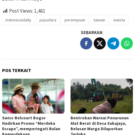
Post Views:
1,461
indonesiadaily
payudara
perempuan
taiwan
wanita
SEBARKAN
POS TERKAIT
Swiss-Belcourt Bogor
Bentrokan Warnai Penurunan
Hadirkan Promo “Merdeka
Alat Berat di Desa Sukajaya,
Escape”, memperingati Bulan
Belasan Warga Dilaporkan
Kemerdekaan
Terluka