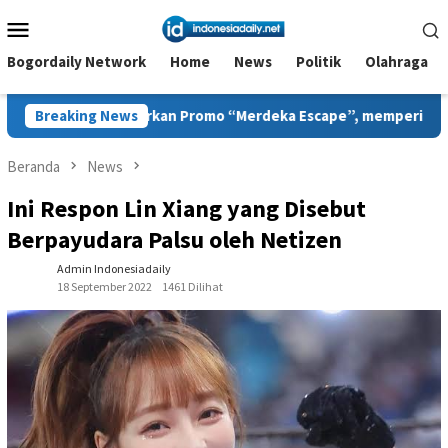
Loncat
Menu
ke
Mobile
konten
Bogordaily Network
Home
News
Politik
Olahraga
kan Promo “Merdeka Escape”, memperingati Bulan Kemerdekaan
Breaking News
Beranda
News
Ini Respon Lin Xiang yang Disebut
Berpayudara Palsu oleh Netizen
Admin Indonesiadaily
18 September 2022
1461 Dilihat