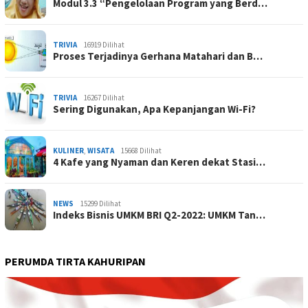
Modul 3.3 “Pengelolaan Program yang Berd…
TRIVIA
16919 Dilihat
Proses Terjadinya Gerhana Matahari dan B…
TRIVIA
16267 Dilihat
Sering Digunakan, Apa Kepanjangan Wi-Fi?
KULINER
,
WISATA
15668 Dilihat
4 Kafe yang Nyaman dan Keren dekat Stasi…
NEWS
15299 Dilihat
Indeks Bisnis UMKM BRI Q2-2022: UMKM Tan…
PERUMDA TIRTA KAHURIPAN