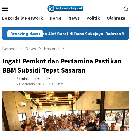
Loncat
Menu
ke
Mobile
konten
Bogordaily Network
Home
News
Politik
Olahraga
nan Alat Berat di Desa Sukajaya, Belasan Warga Dilaporkan Terl
Breaking News
Beranda
News
Nasional
Ingat! Pemkot dan Pertamina Pastikan
BBM Subsidi Tepat Sasaran
Admin Indonesiadaily
21 September 2022
859 Dilihat