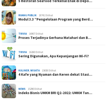
5 Restoran Seafood Terkenal Enak di Depo…
RUANG PUBLIK
18741 Dilihat
Modul 3.3 “Pengelolaan Program yang Berd…
TRIVIA
16907 Dilihat
Proses Terjadinya Gerhana Matahari dan B…
TRIVIA
16260 Dilihat
Sering Digunakan, Apa Kepanjangan Wi-Fi?
KULINER
,
WISATA
15658 Dilihat
4 Kafe yang Nyaman dan Keren dekat Stasi…
NEWS
15290 Dilihat
Indeks Bisnis UMKM BRI Q2-2022: UMKM Tan…