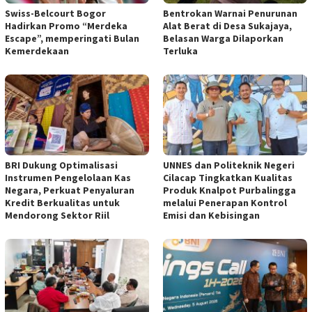
Swiss-Belcourt Bogor
Bentrokan Warnai Penurunan
Hadirkan Promo “Merdeka
Alat Berat di Desa Sukajaya,
Escape”, memperingati Bulan
Belasan Warga Dilaporkan
Kemerdekaan
Terluka
BRI Dukung Optimalisasi
UNNES dan Politeknik Negeri
Instrumen Pengelolaan Kas
Cilacap Tingkatkan Kualitas
Negara, Perkuat Penyaluran
Produk Knalpot Purbalingga
Kredit Berkualitas untuk
melalui Penerapan Kontrol
Mendorong Sektor Riil
Emisi dan Kebisingan