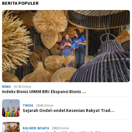
BERITA POPULER
NEWS
45738 Dilihat
Indeks Bisnis UMKM BRI: Ekspansi Bisnis …
TRIVIA
22048 Dilihat
Sejarah Ondel-ondel Kesenian Rakyat Trad…
KULINER
,
WISATA
19880 Dilihat