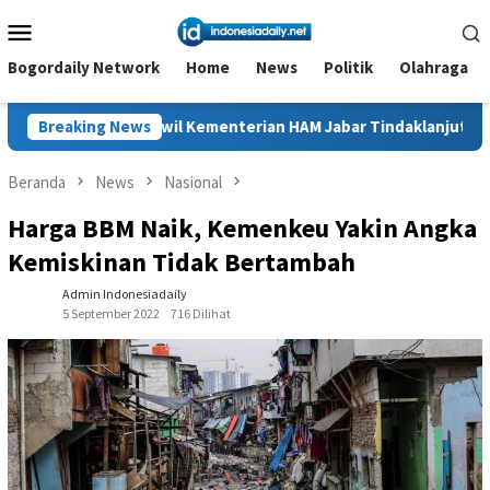
Loncat
Menu
ke
Mobile
konten
Bogordaily Network
Home
News
Politik
Olahraga
wil Kementerian HAM Jabar Tindaklanjuti Kasus Sukajaya, Doron
Breaking News
Beranda
News
Nasional
Harga BBM Naik, Kemenkeu Yakin Angka
Kemiskinan Tidak Bertambah
Admin Indonesiadaily
5 September 2022
716 Dilihat