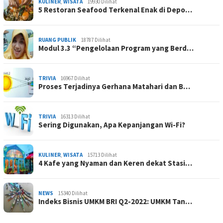
KULINER
,
WISATA
19930 Dilihat
5 Restoran Seafood Terkenal Enak di Depo…
RUANG PUBLIK
18787 Dilihat
Modul 3.3 “Pengelolaan Program yang Berd…
TRIVIA
16967 Dilihat
Proses Terjadinya Gerhana Matahari dan B…
TRIVIA
16313 Dilihat
Sering Digunakan, Apa Kepanjangan Wi-Fi?
KULINER
,
WISATA
15713 Dilihat
4 Kafe yang Nyaman dan Keren dekat Stasi…
NEWS
15340 Dilihat
Indeks Bisnis UMKM BRI Q2-2022: UMKM Tan…