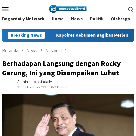
Loncat
Menu
ke
Mobile
konten
Bogordaily Network
Home
News
Politik
Olahraga
Breaking News
Kapolres Kebumen Bagikan Perlengkapan Sekolah untuk 
Beranda
News
Nasional
Berhadapan Langsung dengan Rocky
Gerung, Ini yang Disampaikan Luhut
Admin Indonesiadaily
21 September 2022
1026 Dilihat