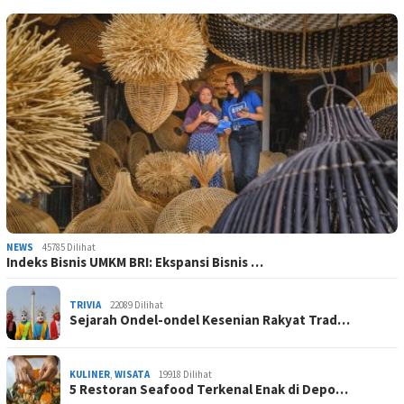
NEWS
45785 Dilihat
Indeks Bisnis UMKM BRI: Ekspansi Bisnis …
TRIVIA
22089 Dilihat
Sejarah Ondel-ondel Kesenian Rakyat Trad…
KULINER
,
WISATA
19918 Dilihat
5 Restoran Seafood Terkenal Enak di Depo…