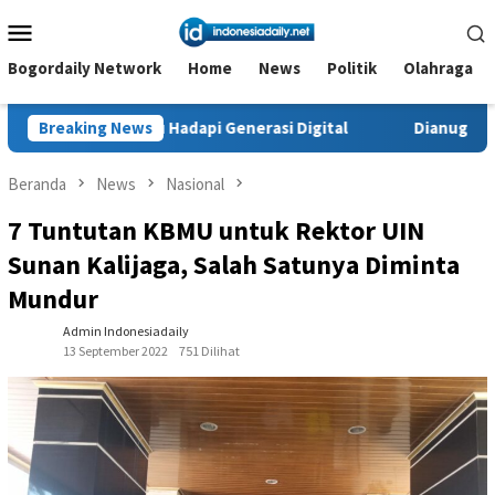
Loncat
Menu
ke
Mobile
konten
Bogordaily Network
Home
News
Politik
Olahraga
adapi Generasi Digital
Breaking News
Dianugerahi Anggota Kehormatan 
Beranda
News
Nasional
7 Tuntutan KBMU untuk Rektor UIN
Sunan Kalijaga, Salah Satunya Diminta
Mundur
Admin Indonesiadaily
13 September 2022
751 Dilihat