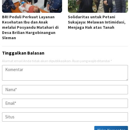
BRI Peduli Perkuat Layanan
Solidaritas untuk Petani
Kesehatan Ibu dan Anak
Sukajaya: Melawan Intimidasi,
melalui Posyandu Matahari di
Menjaga Hak atas Tanah
Desa Brilian Hargobinangun
Sleman
Tinggalkan Balasan
Alamat email Anda tidak akan dipublikasikan.
Ruas yang wajib ditandai
*