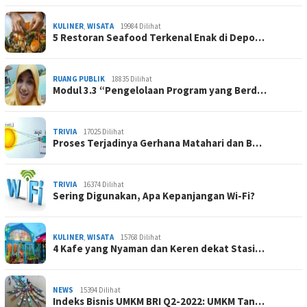
KULINER
,
WISATA
19984 Dilihat
5 Restoran Seafood Terkenal Enak di Depo…
RUANG PUBLIK
18835 Dilihat
Modul 3.3 “Pengelolaan Program yang Berd…
TRIVIA
17025 Dilihat
Proses Terjadinya Gerhana Matahari dan B…
TRIVIA
16374 Dilihat
Sering Digunakan, Apa Kepanjangan Wi-Fi?
KULINER
,
WISATA
15768 Dilihat
4 Kafe yang Nyaman dan Keren dekat Stasi…
NEWS
15394 Dilihat
Indeks Bisnis UMKM BRI Q2-2022: UMKM Tan…