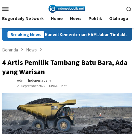
Loncat
Menu
ke
Mobile
konten
Bogordaily Network
Home
News
Politik
Olahraga
Kanwil Kementerian HAM Jabar Tindaklanjuti Kasus Sukajaya, D
Breaking News
Beranda
News
4 Artis Pemilik Tambang Batu Bara, Ada
yang Warisan
Admin Indonesiadaily
21 September 2022
1496 Dilihat