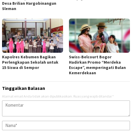
Desa Brilian Hargobinangun
Sleman
Kapolres Kebumen Bagikan
Swiss-Belcourt Bogor
Perlengkapan Sekolah untuk
Hadirkan Promo “Merdeka
15 Siswa di Sempor
Escape”, memperingati Bulan
Kemerdekaan
Tinggalkan Balasan
Alamat email Anda tidak akan dipublikasikan.
Ruas yang wajib ditandai
*