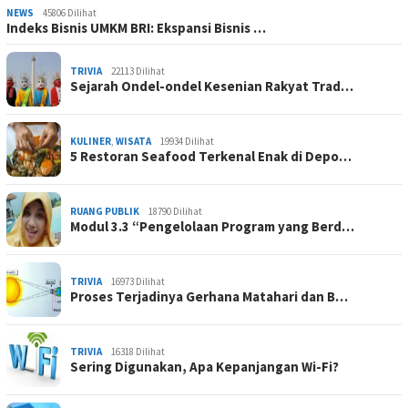
NEWS
45806 Dilihat
Indeks Bisnis UMKM BRI: Ekspansi Bisnis …
TRIVIA
22113 Dilihat
Sejarah Ondel-ondel Kesenian Rakyat Trad…
KULINER
,
WISATA
19934 Dilihat
5 Restoran Seafood Terkenal Enak di Depo…
RUANG PUBLIK
18790 Dilihat
Modul 3.3 “Pengelolaan Program yang Berd…
TRIVIA
16973 Dilihat
Proses Terjadinya Gerhana Matahari dan B…
TRIVIA
16318 Dilihat
Sering Digunakan, Apa Kepanjangan Wi-Fi?