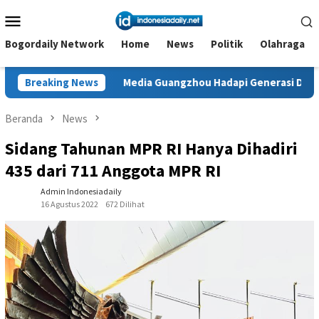
Loncat
Menu
ke
Mobile
konten
Bogordaily Network
Home
News
Politik
Olahraga
Media Guangzhou Hadapi Generasi Digital
Breaking News
Dianugerahi A
Beranda
News
Sidang Tahunan MPR RI Hanya Dihadiri
435 dari 711 Anggota MPR RI
Admin Indonesiadaily
16 Agustus 2022
672 Dilihat