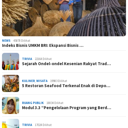
NEWS
45878 Dilihat
Indeks Bisnis UMKM BRI: Ekspansi Bisnis …
TRIVIA
22164 Dilihat
Sejarah Ondel-ondel Kesenian Rakyat Trad…
KULINER
,
WISATA
19983 Dilihat
5 Restoran Seafood Terkenal Enak di Depo…
RUANG PUBLIK
18834 Dilihat
Modul 3.3 “Pengelolaan Program yang Berd…
TRIVIA
17024 Dilihat