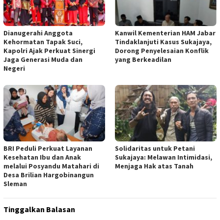
Dianugerahi Anggota
Kanwil Kementerian HAM Jabar
Kehormatan Tapak Suci,
Tindaklanjuti Kasus Sukajaya,
Kapolri Ajak Perkuat Sinergi
Dorong Penyelesaian Konflik
Jaga Generasi Muda dan
yang Berkeadilan
Negeri
BRI Peduli Perkuat Layanan
Solidaritas untuk Petani
Kesehatan Ibu dan Anak
Sukajaya: Melawan Intimidasi,
melalui Posyandu Matahari di
Menjaga Hak atas Tanah
Desa Brilian Hargobinangun
Sleman
Tinggalkan Balasan