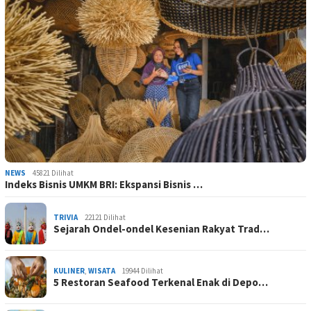
NEWS
45821 Dilihat
Indeks Bisnis UMKM BRI: Ekspansi Bisnis …
TRIVIA
22121 Dilihat
Sejarah Ondel-ondel Kesenian Rakyat Trad…
KULINER
,
WISATA
19944 Dilihat
5 Restoran Seafood Terkenal Enak di Depo…