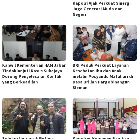
Kapolri Ajak Perkuat Sinergi
Jaga Generasi Muda dan
Negeri
Kanwil Kementerian HAM Jabar
BRI Peduli Perkuat Layanan
Tindaklanjuti Kasus Sukajaya,
Kesehatan Ibu dan Anak
Dorong Penyelesaian Konflik
melalui Posyandu Matahari di
yang Berkeadilan
Desa Brilian Hargobinangun
Sleman
Solidaritas untuk Petani
Kapolres Kebumen Bagikan