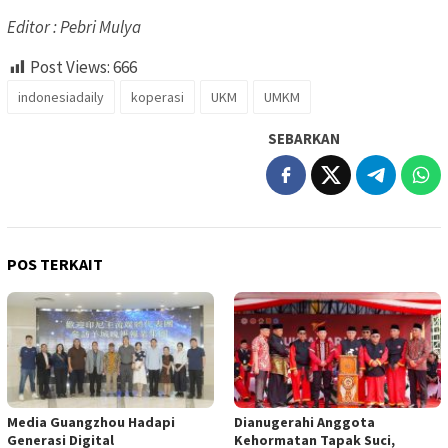
Editor : Pebri Mulya
Post Views:
666
indonesiadaily
koperasi
UKM
UMKM
SEBARKAN
POS TERKAIT
Media Guangzhou Hadapi
Dianugerahi Anggota
Generasi Digital
Kehormatan Tapak Suci,