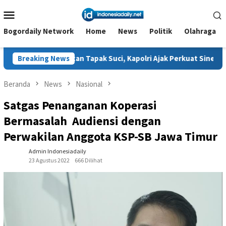
Loncat
Menu
ke
Mobile
konten
Bogordaily Network
Home
News
Politik
Olahraga
an Tapak Suci, Kapolri Ajak Perkuat Sinergi Jaga Generasi Muda
Breaking News
Beranda
News
Nasional
Satgas Penanganan Koperasi
Bermasalah Audiensi dengan
Perwakilan Anggota KSP-SB Jawa Timur
Admin Indonesiadaily
23 Agustus 2022
666 Dilihat