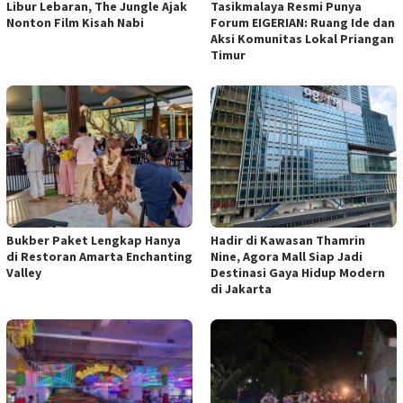
Libur Lebaran, The Jungle Ajak
Tasikmalaya Resmi Punya
Nonton Film Kisah Nabi
Forum EIGERIAN: Ruang Ide dan
Aksi Komunitas Lokal Priangan
Timur
Bukber Paket Lengkap Hanya
Hadir di Kawasan Thamrin
di Restoran Amarta Enchanting
Nine, Agora Mall Siap Jadi
Valley
Destinasi Gaya Hidup Modern
di Jakarta