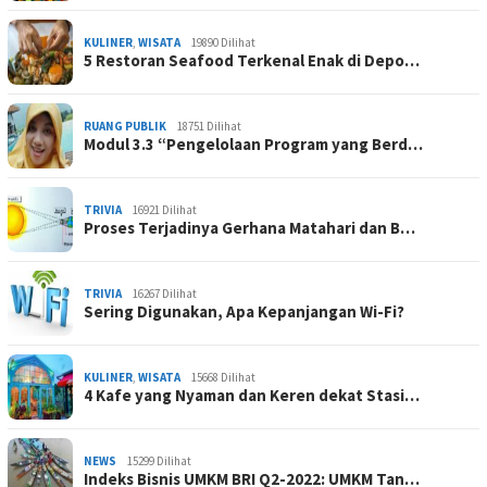
KULINER
,
WISATA
19890 Dilihat
5 Restoran Seafood Terkenal Enak di Depo…
RUANG PUBLIK
18751 Dilihat
Modul 3.3 “Pengelolaan Program yang Berd…
TRIVIA
16921 Dilihat
Proses Terjadinya Gerhana Matahari dan B…
TRIVIA
16267 Dilihat
Sering Digunakan, Apa Kepanjangan Wi-Fi?
KULINER
,
WISATA
15668 Dilihat
4 Kafe yang Nyaman dan Keren dekat Stasi…
NEWS
15299 Dilihat
Indeks Bisnis UMKM BRI Q2-2022: UMKM Tan…