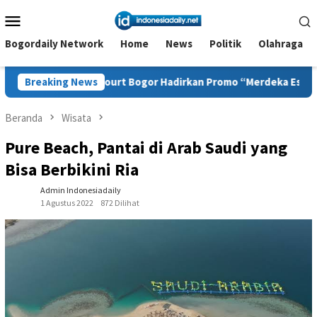
Loncat
Menu
ke
Mobile
konten
Bogordaily Network
Home
News
Politik
Olahraga
rt Bogor Hadirkan Promo “Merdeka Escape”, memperingati Bula
Breaking News
Beranda
Wisata
Pure Beach, Pantai di Arab Saudi yang
Bisa Berbikini Ria
Admin Indonesiadaily
1 Agustus 2022
872 Dilihat