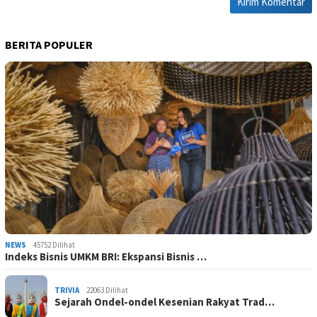
BERITA POPULER
NEWS
45752 Dilihat
Indeks Bisnis UMKM BRI: Ekspansi Bisnis …
TRIVIA
22063 Dilihat
Sejarah Ondel-ondel Kesenian Rakyat Trad…