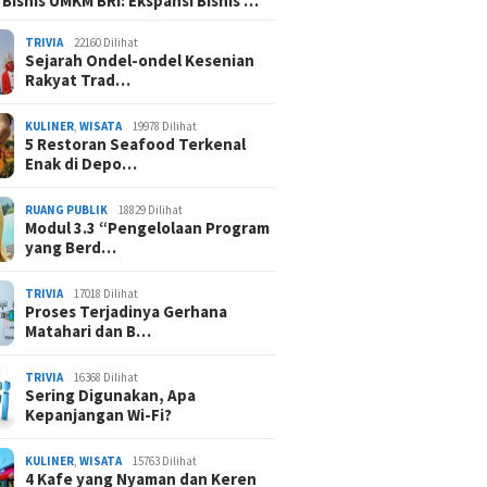
 Bisnis UMKM BRI: Ekspansi Bisnis …
TRIVIA
22160 Dilihat
Sejarah Ondel-ondel Kesenian
Rakyat Trad…
KULINER
,
WISATA
19978 Dilihat
5 Restoran Seafood Terkenal
Enak di Depo…
RUANG PUBLIK
18829 Dilihat
Modul 3.3 “Pengelolaan Program
yang Berd…
TRIVIA
17018 Dilihat
Proses Terjadinya Gerhana
Matahari dan B…
TRIVIA
16368 Dilihat
Sering Digunakan, Apa
Kepanjangan Wi-Fi?
KULINER
,
WISATA
15763 Dilihat
4 Kafe yang Nyaman dan Keren