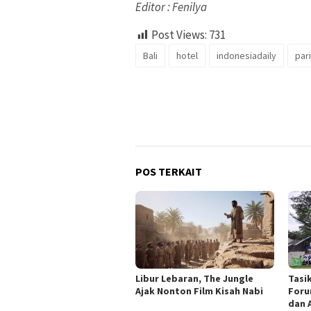
Editor : Fenilya
Post Views:
731
Bali
hotel
indonesiadaily
par
POS TERKAIT
Libur Lebaran, The Jungle
Tasi
Ajak Nonton Film Kisah Nabi
Foru
dan 