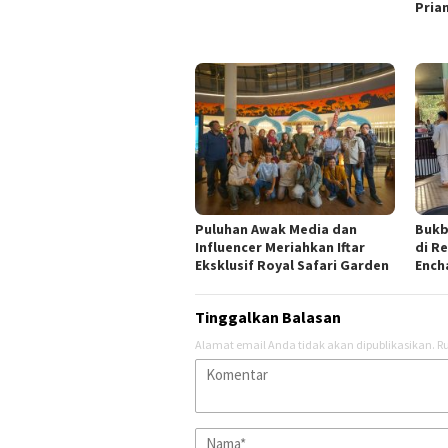
Pria
Puluhan Awak Media dan
Bukb
Influencer Meriahkan Iftar
di R
Eksklusif Royal Safari Garden
Ench
Tinggalkan Balasan
Alamat email Anda tidak akan dipublikasikan.
Ru