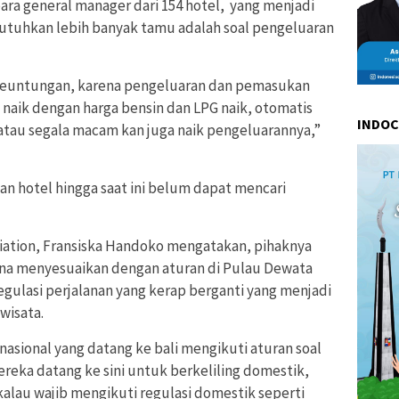
 para general manager dari 154 hotel, yang menjadi
utuhkan lebih banyak tamu adalah soal pengeluaran
keuntungan, karena pengeluaran dan pemasukan
aik dengan harga bensin dan LPG naik, otomatis
INDO
tau segala macam kan juga naik pengeluarannya,”
san hotel hingga saat ini belum dapat mencari
ociation, Fransiska Handoko mengatakan, pihaknya
na menyesuaikan dengan aturan di Pulau Dewata
gulasi perjalanan yang kerap berganti yang menjadi
wisata.
nasional yang datang ke bali mengikuti aturan soal
mereka datang ke sini untuk berkeliling domestik,
alau wajib mengikuti regulasi domestik seperti