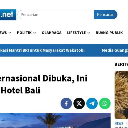
Pencarian
EWS
POLITIK
OLAHRAGA
LIFESTYLE
RUANG PUBLIK
tuk Masyarakat Wakatobi
Media Guangzhou Hadapi Generas
BERIT
rnasional Dibuka, Ini
Hotel Bali
NEWS
4