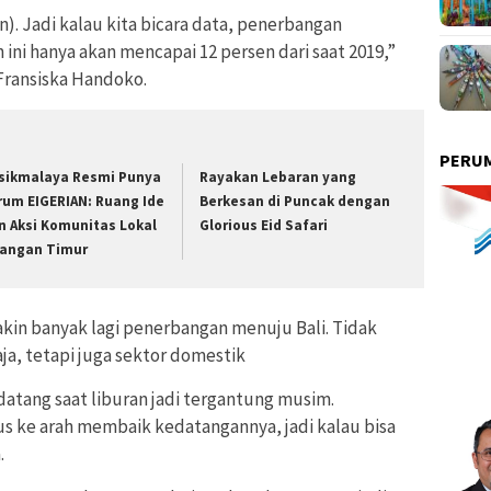
n). Jadi kalau kita bicara data, penerbangan
n ini hanya akan mencapai 12 persen dari saat 2019,”
 Fransiska Handoko.
PERUM
sikmalaya Resmi Punya
Rayakan Lebaran yang
rum EIGERIAN: Ruang Ide
Berkesan di Puncak dengan
n Aksi Komunitas Lokal
Glorious Eid Safari
iangan Timur
akin banyak lagi penerbangan menuju Bali. Tidak
ja, tetapi juga sektor domestik
atang saat liburan jadi tergantung musim.
us ke arah membaik kedatangannya, jadi kalau bisa
.