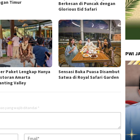
ngan Timur
Berkesan di Puncak dengan
Glorious Eid Safari
PWI J
er Paket Lengkap Hanya
Sensasi Buka Puasa Disambut
estoran Amarta
Satwa di Royal Safari Garden
anting Valley
as yang wajib ditandai
*