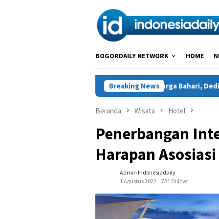
Loncat
ke
konten
BOGORDAILY NETWORK
HOME
N
Menjaga Asa di Surga Bahari, Dedikasi Mantri BRI un
Breaking News
Beranda
Wisata
Hotel
Penerbangan Inte
Harapan Asosiasi 
Admin Indonesiadaily
1 Agustus 2022
731 Dilihat