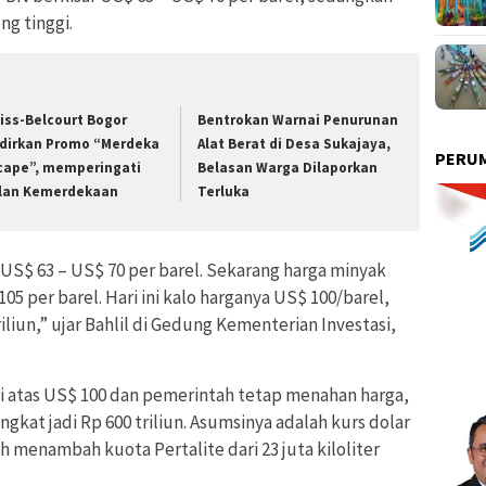
g tinggi.
iss-Belcourt Bogor
Bentrokan Warnai Penurunan
dirkan Promo “Merdeka
Alat Berat di Desa Sukajaya,
PERUM
cape”, memperingati
Belasan Warga Dilaporkan
lan Kemerdekaan
Terluka
 US$ 63 – US$ 70 per barel. Sekarang harga minyak
105 per barel. Hari ini kalo harganya US$ 100/barel,
iliun,” ujar Bahlil di Gedung Kementerian Investasi,
di atas US$ 100 dan pemerintah tetap menahan harga,
gkat jadi Rp 600 triliun. Asumsinya adalah kurs dolar
h menambah kuota Pertalite dari 23 juta kiloliter