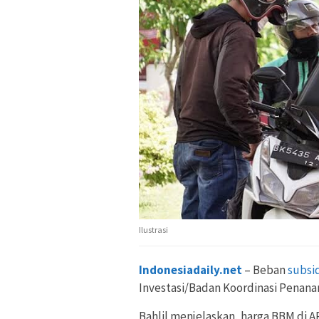
Ilustrasi
Indonesiadaily.net
– Beban
subsi
Investasi/Badan Koordinasi Penana
Bahlil menjelaskan, harga BBM di A