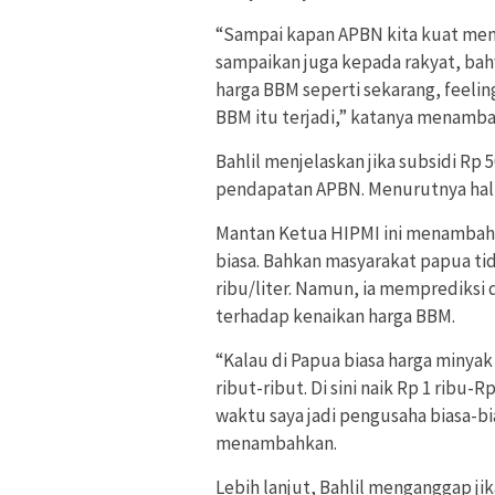
“Sampai kapan APBN kita kuat meng
sampaikan juga kepada rakyat, bah
harga BBM seperti sekarang, feeling
BBM itu terjadi,” katanya menamb
Bahlil menjelaskan jika subsidi Rp 5
pendapatan APBN. Menurutnya hal i
Mantan Ketua HIPMI ini menambahk
biasa. Bahkan masyarakat papua ti
ribu/liter. Namun, ia memprediksi
terhadap kenaikan harga BBM.
“Kalau di Papua biasa harga minyak 
ribut-ribut. Di sini naik Rp 1 ribu-
waktu saya jadi pengusaha biasa-bi
menambahkan.
Lebih lanjut, Bahlil menganggap j