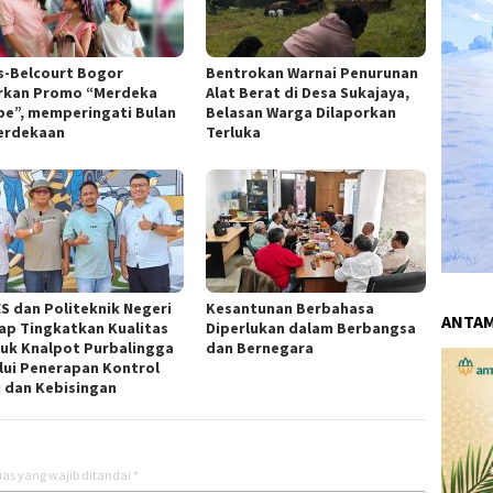
s-Belcourt Bogor
Bentrokan Warnai Penurunan
rkan Promo “Merdeka
Alat Berat di Desa Sukajaya,
pe”, memperingati Bulan
Belasan Warga Dilaporkan
erdekaan
Terluka
S dan Politeknik Negeri
Kesantunan Berbahasa
ANTA
cap Tingkatkan Kualitas
Diperlukan dalam Berbangsa
uk Knalpot Purbalingga
dan Bernegara
lui Penerapan Kontrol
i dan Kebisingan
as yang wajib ditandai
*