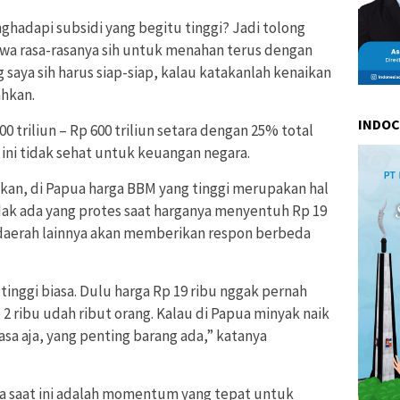
hadapi subsidi yang begitu tinggi? Jadi tolong
wa rasa-rasanya sih untuk menahan terus dengan
 saya sih harus siap-siap, kalau katakanlah kenaikan
ahkan.
INDO
00 triliun – Rp 600 triliun setara dengan 25% total
ni tidak sehat untuk keuangan negara.
an, di Papua harga BBM yang tinggi merupakan hal
dak ada yang protes saat harganya menyentuh Rp 19
 daerah lainnya akan memberikan respon berbeda
tinggi biasa. Dulu harga Rp 19 ribu nggak pernah
Rp 2 ribu udah ribut orang. Kalau di Papua minyak naik
asa aja, yang penting barang ada,” katanya
ika saat ini adalah momentum yang tepat untuk