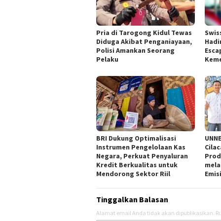
Pria di Tarogong Kidul Tewas
Swis
Diduga Akibat Penganiayaan,
Hadi
Polisi Amankan Seorang
Esca
Pelaku
Kem
BRI Dukung Optimalisasi
UNNE
Instrumen Pengelolaan Kas
Cila
Negara, Perkuat Penyaluran
Prod
Kredit Berkualitas untuk
mela
Mendorong Sektor Riil
Emis
Tinggalkan Balasan
Alamat email Anda tidak akan dipublikasikan.
Ru