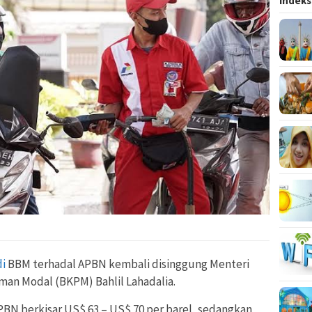
Indeks
di
BBM terhadal APBN kembali disinggung Menteri
man Modal (BKPM) Bahlil Lahadalia.
PBN berkisar US$ 63 – US$ 70 per barel, sedangkan