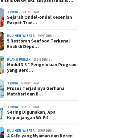
 Bisnis UMKM BRI: Ekspansi Bisnis …
TRIVIA
22062 Dilihat
Sejarah Ondel-ondel Kesenian
Rakyat Trad…
KULINER
,
WISATA
19890 Dilihat
5 Restoran Seafood Terkenal
Enak di Depo…
RUANG PUBLIK
18749 Dilihat
Modul 3.3 “Pengelolaan Program
yang Berd…
TRIVIA
16919 Dilihat
Proses Terjadinya Gerhana
Matahari dan B…
TRIVIA
16267 Dilihat
Sering Digunakan, Apa
Kepanjangan Wi-Fi?
KULINER
,
WISATA
15668 Dilihat
4 Kafe yang Nyaman dan Keren