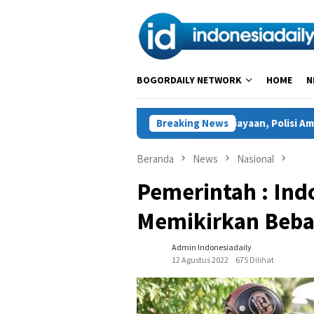
Loncat
ke
konten
BOGORDAILY NETWORK
HOME
N
Tewas Diduga Akibat Penganiayaan, Polisi Amankan Seorang Pelak
Breaking News
Beranda
News
Nasional
Pemerintah : Ind
Memikirkan Beba
Admin Indonesiadaily
12 Agustus 2022
675 Dilihat