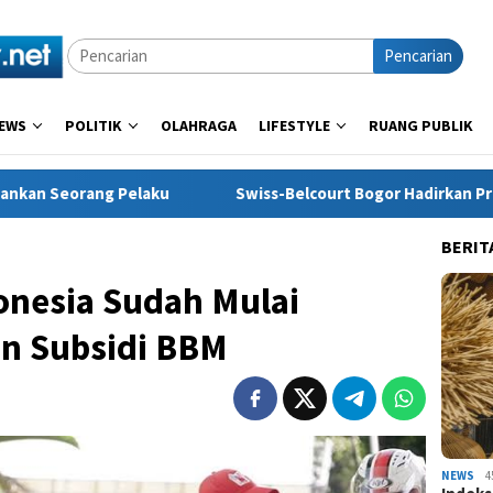
Pencarian
EWS
POLITIK
OLAHRAGA
LIFESTYLE
RUANG PUBLIK
u
Swiss-Belcourt Bogor Hadirkan Promo “Merdeka Escap
BERIT
onesia Sudah Mulai
n Subsidi BBM
NEWS
4