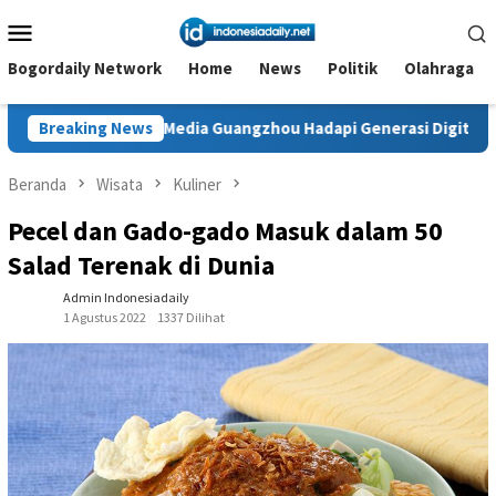
Loncat
Menu
ke
Mobile
konten
Bogordaily Network
Home
News
Politik
Olahraga
Media Guangzhou Hadapi Generasi Digital
Breaking News
Dianugerahi 
Beranda
Wisata
Kuliner
Pecel dan Gado-gado Masuk dalam 50
Salad Terenak di Dunia
Admin Indonesiadaily
1 Agustus 2022
1337 Dilihat