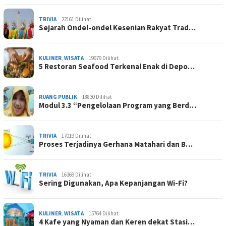
TRIVIA
22161 Dilihat
Sejarah Ondel-ondel Kesenian Rakyat Trad…
KULINER
,
WISATA
19979 Dilihat
5 Restoran Seafood Terkenal Enak di Depo…
RUANG PUBLIK
18830 Dilihat
Modul 3.3 “Pengelolaan Program yang Berd…
TRIVIA
17019 Dilihat
Proses Terjadinya Gerhana Matahari dan B…
TRIVIA
16369 Dilihat
Sering Digunakan, Apa Kepanjangan Wi-Fi?
KULINER
,
WISATA
15764 Dilihat
4 Kafe yang Nyaman dan Keren dekat Stasi…