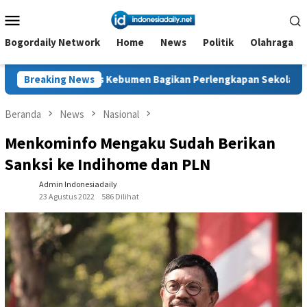
Loncat
Menu
ke
Mobile
konten
Bogordaily Network
Home
News
Politik
Olahraga
es Kebumen Bagikan Perlengkapan Sekolah untuk 15 Siswa di S
Breaking News
Beranda
News
Nasional
Menkominfo Mengaku Sudah Berikan
Sanksi ke Indihome dan PLN
Admin Indonesiadaily
23 Agustus 2022
586 Dilihat