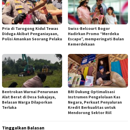
Pria di Tarogong Kidul Tewas
Swiss-Belcourt Bogor
Diduga Akibat Penganiayaan,
Hadirkan Promo “Merdeka
Polisi Amankan Seorang Pelaku
Escape”, memperingati Bulan
Kemerdekaan
Bentrokan Warnai Penurunan
BRI Dukung Optimalisasi
Alat Berat di Desa Sukajaya,
Instrumen Pengelolaan Kas
Belasan Warga Dilaporkan
Negara, Perkuat Penyaluran
Terluka
Kredit Berkualitas untuk
Mendorong Sektor Riil
Tinggalkan Balasan