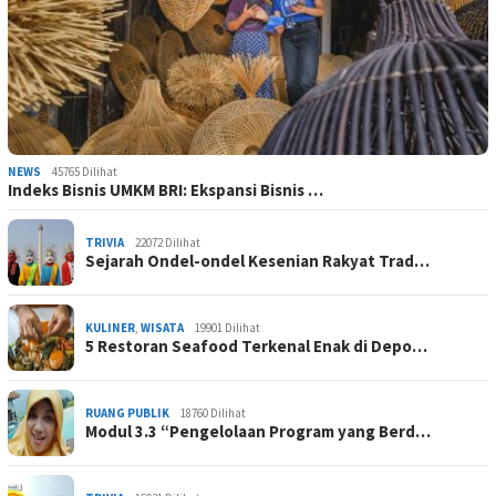
NEWS
45765 Dilihat
Indeks Bisnis UMKM BRI: Ekspansi Bisnis …
TRIVIA
22072 Dilihat
Sejarah Ondel-ondel Kesenian Rakyat Trad…
KULINER
,
WISATA
19901 Dilihat
5 Restoran Seafood Terkenal Enak di Depo…
RUANG PUBLIK
18760 Dilihat
Modul 3.3 “Pengelolaan Program yang Berd…