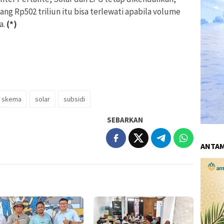
yang Rp502 triliun itu bisa terlewati apabila volume
a.
(*)
skema
solar
subsidi
SEBARKAN
ANTA