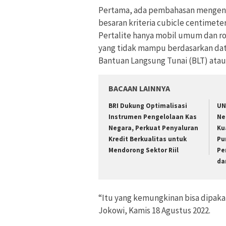
Pertama, ada pembahasan mengena
besaran kriteria cubicle centimet
Pertalite hanya mobil umum dan ro
yang tidak mampu berdasarkan data
Bantuan Langsung Tunai (BLT) atau
BACAAN LAINNYA
BRI Dukung Optimalisasi
UN
Instrumen Pengelolaan Kas
Ne
Negara, Perkuat Penyaluran
Ku
Kredit Berkualitas untuk
Pu
Mendorong Sektor Riil
Pe
da
“Itu yang kemungkinan bisa dipakai,
Jokowi, Kamis 18 Agustus 2022.