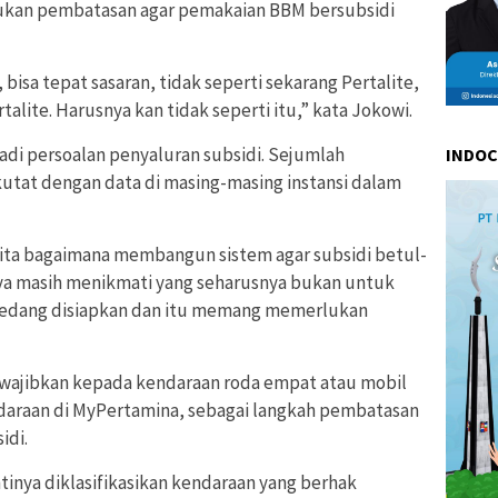
kukan pembatasan agar pemakaian BBM bersubsidi
 bisa tepat sasaran, tidak seperti sekarang Pertalite,
alite. Harusnya kan tidak seperti itu,” kata Jokowi.
di persoalan penyaluran subsidi. Sejumlah
INDO
tat dengan data di masing-masing instansi dalam
kita bagaimana membangun sistem agar subsidi betul-
aya masih menikmati yang seharusnya bukan untuk
g sedang disiapkan dan itu memang memerlukan
ewajibkan kepada kendaraan roda empat atau mobil
araan di MyPertamina, sebagai langkah pembatasan
idi.
tinya diklasifikasikan kendaraan yang berhak