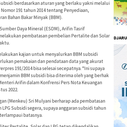
ubsidi berdasarkan aturan yang berlaku yakni melalui
s) Nomor 191 tahun 2014 tentang Penyediaan,
eran Bahan Bakar Minyak (BBM).
Sumber Daya Mineral (ESDM), Arifin Tasrif
elakukan pembatasan pembelian Pertalite dan Solar
DJAR
aktu.
elakukan kajian untuk menyalurkan BBM subsidi
erlukan pemakaian dan pendataan data yang akurat
Perpres 191/2014 bisa selesai secepatnya. “Ini supaya
menjamin BBM subsidi bisa diterima oleh yang berhak
enteri Arifin dalam Konfrensi Pers Nota Keuangan
tus 2022.
gan (Menkeu) Sri Mulyani berharap ada pembatasan
n LPG Subsidi segera, supaya anggaran subsidi tahun
k terlampaui batasnya.
 liter Pertalite, Solar dan LPG tetap dikendalikan,