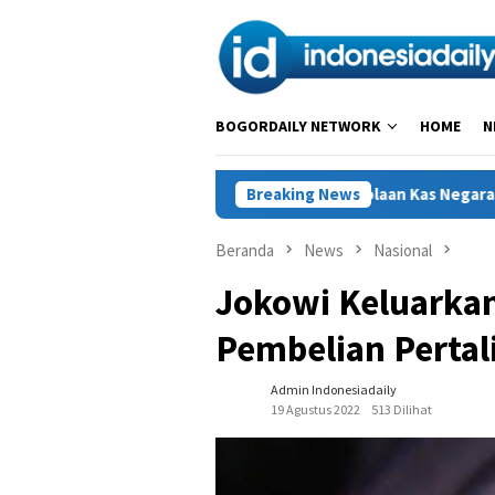
Loncat
ke
konten
BOGORDAILY NETWORK
HOME
N
lisasi Instrumen Pengelolaan Kas Negara, Perkuat Penyaluran Kr
Breaking News
Beranda
News
Nasional
Jokowi Keluarka
Pembelian Pertali
Admin Indonesiadaily
19 Agustus 2022
513 Dilihat