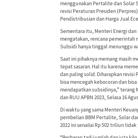
menggunakan Pertalite dan Solar S
revisi Peraturan Presiden (Perpre
Pendistribusian dan Harga Jual Ec
Sementara itu, Menteri Energi dan 
mengatakan, rencana pemerintah m
Subsidi hanya tinggal menunggu w
Saat ini pihaknya memang masih m
tepat sasaran. Hal itu karena mem
dan paling solid. Diharapkan revisi 
bisa mencegah kebocoran dan bisa 
mendapatkan subsidinya,” terang M
dan RUU APBN 2023, Selasa 16 Agus
Di waktu yang sama Menteri Keuan
pembelian BBM Pertalite, Solar da
2022 ini senailai Rp 502 triliun tida
“Berharap tadi jumlah dan juta kilo