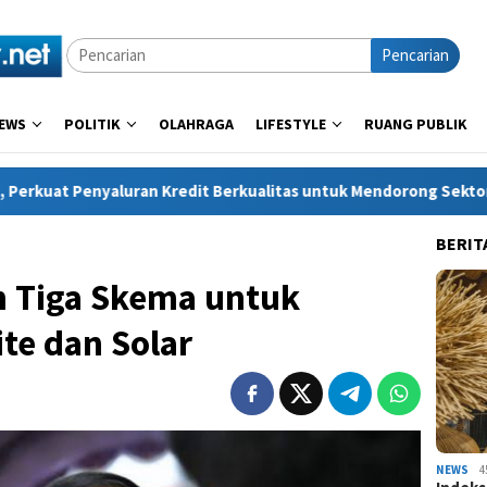
Pencarian
EWS
POLITIK
OLAHRAGA
LIFESTYLE
RUANG PUBLIK
edit Berkualitas untuk Mendorong Sektor Riil
UNNES dan 
BERIT
n Tiga Skema untuk
te dan Solar
NEWS
4