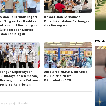
S dan Politeknik Negeri
Kesantunan Berbahasa
cap Tingkatkan Kualitas
Diperlukan dalam Berbangsa
uk Knalpot Purbalingga
dan Bernegara
lui Penerapan Kontrol
i dan Kebisingan
PWI J
angun Kepercayaan
Akselerasi UMKM Naik Kelas,
lui Budaya Keselamatan,
BRI Gelar Kick-Off
 Dorong Industri Rekreasi
BRIncubator 2026
nesia Berkelanjutan
as yang wajib ditandai
*