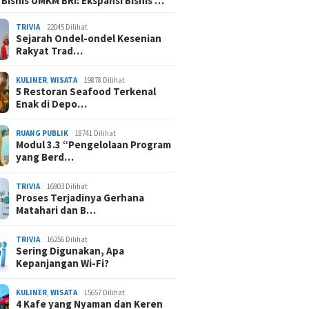
 Bisnis UMKM BRI: Ekspansi Bisnis …
TRIVIA
22045 Dilihat
Sejarah Ondel-ondel Kesenian
Rakyat Trad…
KULINER
,
WISATA
19878 Dilihat
5 Restoran Seafood Terkenal
Enak di Depo…
RUANG PUBLIK
18741 Dilihat
Modul 3.3 “Pengelolaan Program
yang Berd…
TRIVIA
16903 Dilihat
Proses Terjadinya Gerhana
Matahari dan B…
TRIVIA
16256 Dilihat
Sering Digunakan, Apa
Kepanjangan Wi-Fi?
KULINER
,
WISATA
15657 Dilihat
4 Kafe yang Nyaman dan Keren