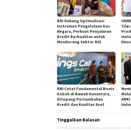
BRI Dukung Optimalisasi
UNNE
Instrumen Pengelolaan Kas
Cila
Negara, Perkuat Penyaluran
Prod
Kredit Berkualitas untuk
mela
Mendorong Sektor Riil
Emis
BNI Catat Fundamental Bisnis
Memb
Kokoh di Bawah Danantara,
Mela
Ditopang Pertumbuhan
ARKI
Kredit dan Kualitas Aset
Indo
Tinggalkan Balasan
Alamat email Anda tidak akan dipublikasikan.
Ru