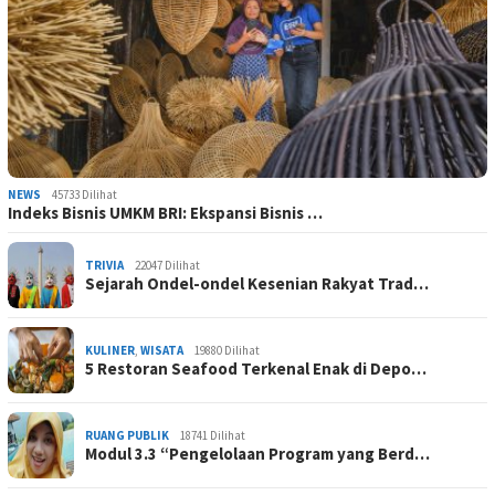
NEWS
45733 Dilihat
Indeks Bisnis UMKM BRI: Ekspansi Bisnis …
TRIVIA
22047 Dilihat
Sejarah Ondel-ondel Kesenian Rakyat Trad…
KULINER
,
WISATA
19880 Dilihat
5 Restoran Seafood Terkenal Enak di Depo…
RUANG PUBLIK
18741 Dilihat
Modul 3.3 “Pengelolaan Program yang Berd…