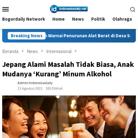
Loncat
Menu
ke
Mobile
konten
Bogordaily Network
Home
News
Politik
Olahraga
arnai Penurunan Alat Berat di Desa Sukajaya, Belasan Warga Dil
Breaking News
Beranda
News
Internasional
Jepang Alami Masalah Tidak Biasa, Anak
Mudanya ‘Kurang’ Minum Alkohol
Admin Indonesiadaily
21 Agustus 2022
593 Dilihat