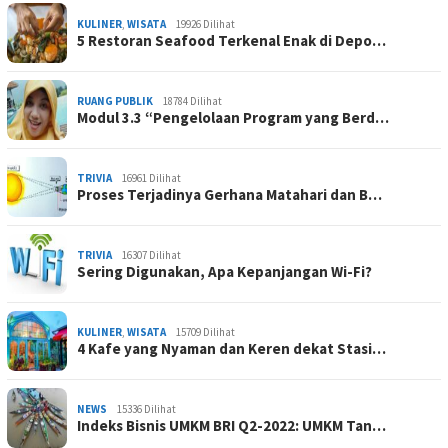
KULINER
,
WISATA
19926 Dilihat
5 Restoran Seafood Terkenal Enak di Depo…
RUANG PUBLIK
18784 Dilihat
Modul 3.3 “Pengelolaan Program yang Berd…
TRIVIA
16961 Dilihat
Proses Terjadinya Gerhana Matahari dan B…
TRIVIA
16307 Dilihat
Sering Digunakan, Apa Kepanjangan Wi-Fi?
KULINER
,
WISATA
15709 Dilihat
4 Kafe yang Nyaman dan Keren dekat Stasi…
NEWS
15336 Dilihat
Indeks Bisnis UMKM BRI Q2-2022: UMKM Tan…