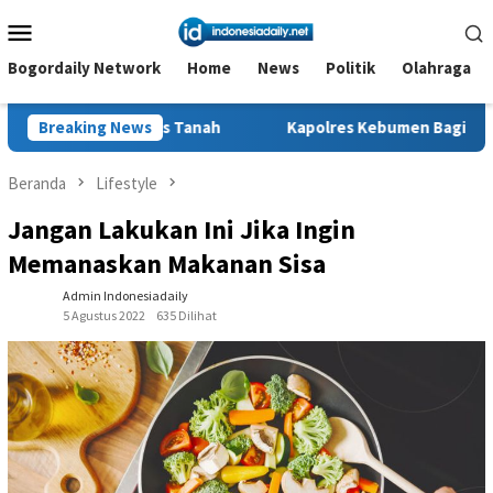
Loncat
Menu
ke
Mobile
konten
Bogordaily Network
Home
News
Politik
Olahraga
tas Tanah
Breaking News
Kapolres Kebumen Bagikan Perlengkapan Sekol
Beranda
Lifestyle
Jangan Lakukan Ini Jika Ingin
Memanaskan Makanan Sisa
Admin Indonesiadaily
5 Agustus 2022
635 Dilihat