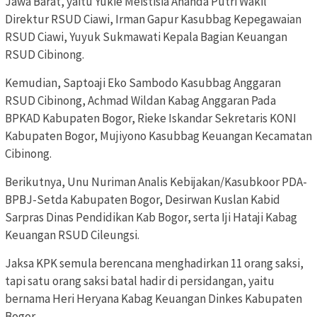
Jawa Barat, yaitu Yukie Meistisia Ananda Putri Wakil
Direktur RSUD Ciawi, Irman Gapur Kasubbag Kepegawaian
RSUD Ciawi, Yuyuk Sukmawati Kepala Bagian Keuangan
RSUD Cibinong.
Kemudian, Saptoaji Eko Sambodo Kasubbag Anggaran
RSUD Cibinong, Achmad Wildan Kabag Anggaran Pada
BPKAD Kabupaten Bogor, Rieke Iskandar Sekretaris KONI
Kabupaten Bogor, Mujiyono Kasubbag Keuangan Kecamatan
Cibinong.
Berikutnya, Unu Nuriman Analis Kebijakan/Kasubkoor PDA-
BPBJ-Setda Kabupaten Bogor, Desirwan Kuslan Kabid
Sarpras Dinas Pendidikan Kab Bogor, serta Iji Hataji Kabag
Keuangan RSUD Cileungsi.
Jaksa KPK semula berencana menghadirkan 11 orang saksi,
tapi satu orang saksi batal hadir di persidangan, yaitu
bernama Heri Heryana Kabag Keuangan Dinkes Kabupaten
Bogor.