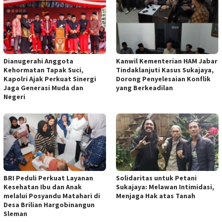
Dianugerahi Anggota
Kanwil Kementerian HAM Jabar
Kehormatan Tapak Suci,
Tindaklanjuti Kasus Sukajaya,
Kapolri Ajak Perkuat Sinergi
Dorong Penyelesaian Konflik
Jaga Generasi Muda dan
yang Berkeadilan
Negeri
BRI Peduli Perkuat Layanan
Solidaritas untuk Petani
Kesehatan Ibu dan Anak
Sukajaya: Melawan Intimidasi,
melalui Posyandu Matahari di
Menjaga Hak atas Tanah
Desa Brilian Hargobinangun
Sleman