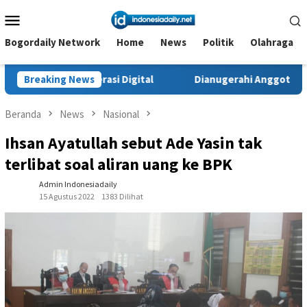
Loncat
Menu
ke
Mobile
konten
Bogordaily Network
Home
News
Politik
Olahraga
i Generasi Digital
Breaking News
Dianugerahi Anggota Kehormatan Tapa
Beranda
News
Nasional
Ihsan Ayatullah sebut Ade Yasin tak
terlibat soal aliran uang ke BPK
Admin Indonesiadaily
15 Agustus 2022
1383 Dilihat