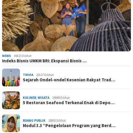
NEWS
45823 Dilihat
Indeks Bisnis UMKM BRI: Ekspansi Bisnis …
TRIVIA
22127 Dilihat
Sejarah Ondel-ondel Kesenian Rakyat Trad…
KULINER
,
WISATA
19949 Dilihat
5 Restoran Seafood Terkenal Enak di Depo…
RUANG PUBLIK
18805 Dilihat
Modul 3.3 “Pengelolaan Program yang Berd…