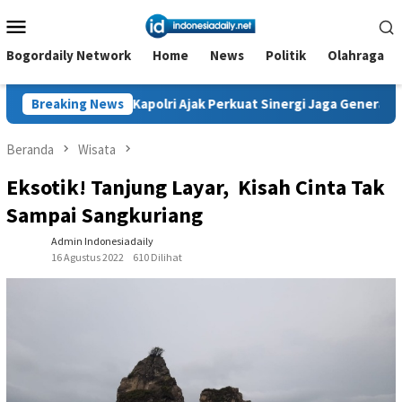
Loncat
Menu
ke
Mobile
konten
Bogordaily Network
Home
News
Politik
Olahraga
apolri Ajak Perkuat Sinergi Jaga Generasi Muda dan Negeri
Breaking News
Beranda
Wisata
Eksotik! Tanjung Layar, Kisah Cinta Tak
Sampai Sangkuriang
Admin Indonesiadaily
16 Agustus 2022
610 Dilihat