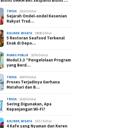
 Bisnis UMKM BRI: Ekspansi Bisnis …
TRIVIA
22114 Dilihat
Sejarah Ondel-ondel Kesenian
Rakyat Trad…
KULINER
,
WISATA
19936 Dilihat
5 Restoran Seafood Terkenal
Enak di Depo…
RUANG PUBLIK
18793 Dilihat
Modul 3.3 “Pengelolaan Program
yang Berd…
TRIVIA
16974 Dilihat
Proses Terjadinya Gerhana
Matahari dan B…
TRIVIA
16319 Dilihat
Sering Digunakan, Apa
Kepanjangan Wi-Fi?
KULINER
,
WISATA
15717 Dilihat
4 Kafe yang Nyaman dan Keren