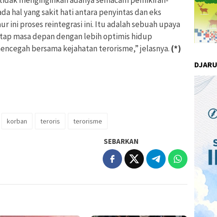
ita tidak menginginkan adanya semacam pemikiran-
a hal yang sakit hati antara penyintas dan eks
r ini proses reintegrasi ini. Itu adalah sebuah upaya
tap masa depan dengan lebih optimis hidup
encegah bersama kejahatan terorisme,” jelasnya.
(*)
DJAR
korban
teroris
terorisme
SEBARKAN