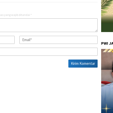
as yang wajib ditandai
*
PWI J