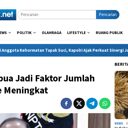
Pencarian
EWS
POLITIK
OLAHRAGA
LIFESTYLE
RUANG PUBLIK
n Tapak Suci, Kapolri Ajak Perkuat Sinergi Jaga Generasi Muda 
BERIT
pua Jadi Faktor Jumlah
e Meningkat
NEWS
4