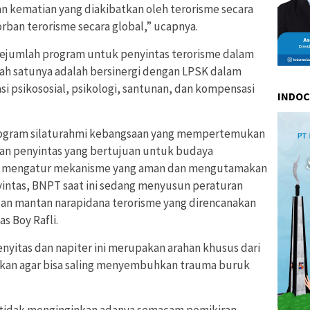
n kematian yang diakibatkan oleh terorisme secara
ban terorisme secara global,” ucapnya.
ejumlah program untuk penyintas terorisme dalam
lah satunya adalah bersinergi dengan LPSK dalam
i psikososial, psikologi, santunan, dan kompensasi
INDO
program silaturahmi kebangsaan yang mempertemukan
an penyintas yang bertujuan untuk budaya
uk mengatur mekanisme yang aman dan mengutamakan
yintas, BNPT saat ini sedang menyusun peraturan
dan mantan narapidana terorisme yang direncanakan
as Boy Rafli.
enyitas dan napiter ini merupakan arahan khusus dari
kukan agar bisa saling menyembuhkan trauma buruk