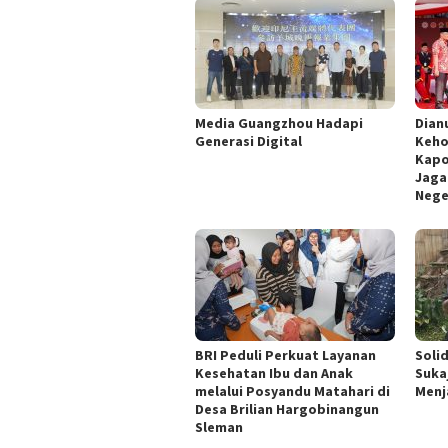
Media Guangzhou Hadapi
Dian
Generasi Digital
Keho
Kapo
Jaga
Nege
BRI Peduli Perkuat Layanan
Soli
Kesehatan Ibu dan Anak
Suka
melalui Posyandu Matahari di
Menj
Desa Brilian Hargobinangun
Sleman