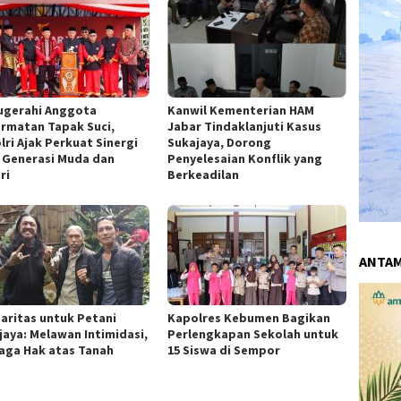
ugerahi Anggota
Kanwil Kementerian HAM
rmatan Tapak Suci,
Jabar Tindaklanjuti Kasus
lri Ajak Perkuat Sinergi
Sukajaya, Dorong
 Generasi Muda dan
Penyelesaian Konflik yang
ri
Berkeadilan
ANTA
daritas untuk Petani
Kapolres Kebumen Bagikan
jaya: Melawan Intimidasi,
Perlengkapan Sekolah untuk
aga Hak atas Tanah
15 Siswa di Sempor