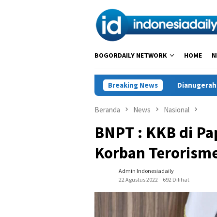
Loncat
ke
konten
BOGORDAILY NETWORK
HOME
N
 Hadapi Generasi Digital
Breaking News
Dianugerahi Anggota Kehormata
Beranda
News
Nasional
BNPT : KKB di Pa
Korban Terorism
Admin Indonesiadaily
22 Agustus 2022
692 Dilihat