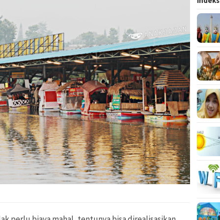
Indeks
ak perlu biaya mahal, tentunya bisa direalisasikan