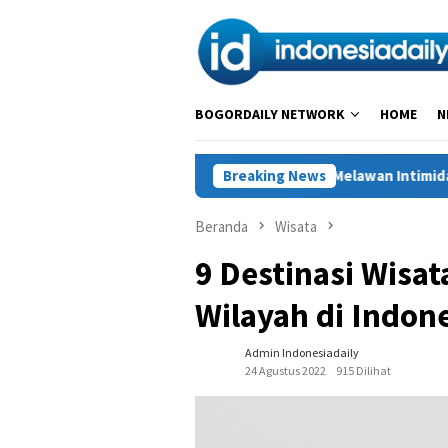
Loncat
ke
konten
BOGORDAILY NETWORK
HOME
N
tas untuk Petani Sukajaya: Melawan Intimidasi, Menjaga Hak atas
Breaking News
Beranda
Wisata
9 Destinasi Wisa
Wilayah di Indon
Admin Indonesiadaily
24 Agustus 2022
915 Dilihat