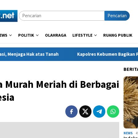
Pencarian
EWS
POLITIK
OLAHRAGA
LIFESTYLE
RUANG PUBLIK
 Tanah
Kapolres Kebumen Bagikan Perlengkapan Sekolah 
BERIT
ta Murah Meriah di Berbagai
esia
NEWS
4