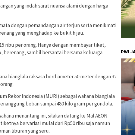
ngan yang indah sarat nuansa alami dengan harga
n mata dengan pemandangan air terjun serta menikmati
 renang yang menghadap ke bukit hijau.
p15 ribu per orang. Hanya dengan membayar tiket,
PWI J
, berenang, sambil bersantai bersama keluarga.
na bianglala raksasa berdiameter 50 meter dengan 32
orang.
um Rekor Indonesia (MURI) sebagai wahana bianglala
 menanggung beban sampai 480 kilo gram per gondola.
wahana menantang ini, silakan datang ke Mal AEON
tiketnya bervariasi mulai dari Rp50 ribu saja namun
man liburan yang seru.