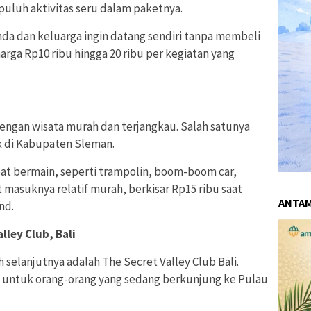
puluh aktivitas seru dalam paketnya.
nda dan keluarga ingin datang sendiri tanpa membeli
arga Rp10 ribu hingga 20 ribu per kegiatan yang
ngan wisata murah dan terjangkau. Salah satunya
k di Kabupaten Sleman.
pat bermain, seperti trampolin, boom-boom car,
et masuknya relatif murah, berkisar Rp15 ribu saat
ANTA
nd.
ley Club, Bali
 selanjutnya adalah The Secret Valley Club Bali.
a untuk orang-orang yang sedang berkunjung ke Pulau