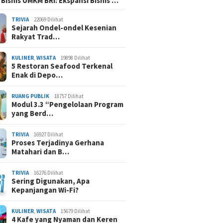
 Bisnis UMKM BRI: Ekspansi Bisnis …
TRIVIA
22069 Dilihat
Sejarah Ondel-ondel Kesenian
Rakyat Trad…
KULINER
,
WISATA
19898 Dilihat
5 Restoran Seafood Terkenal
Enak di Depo…
RUANG PUBLIK
18757 Dilihat
Modul 3.3 “Pengelolaan Program
yang Berd…
TRIVIA
16927 Dilihat
Proses Terjadinya Gerhana
Matahari dan B…
TRIVIA
16276 Dilihat
Sering Digunakan, Apa
Kepanjangan Wi-Fi?
KULINER
,
WISATA
15679 Dilihat
4 Kafe yang Nyaman dan Keren