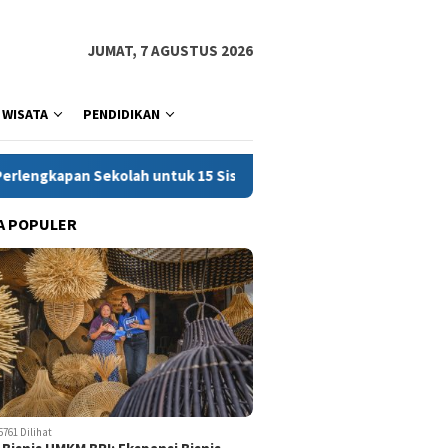
JUMAT, 7 AGUSTUS 2026
WISATA
PENDIDIKAN
untuk 15 Siswa di Sempor
Pria di Tarogong Kidul Tewas
A POPULER
5761 Dilihat