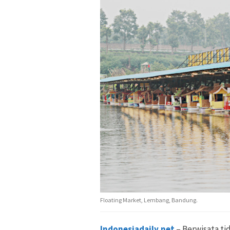
Floating Market, Lembang, Bandung.
Indonesiadaily.net
– Berwisata tid