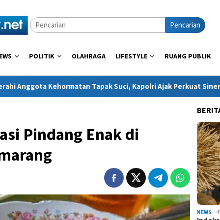
Pencarian
EWS
POLITIK
OLAHRAGA
LIFESTYLE
RUANG PUBLIK
tan Tapak Suci, Kapolri Ajak Perkuat Sinergi Jaga Generasi Mud
BERIT
si Pindang Enak di
emarang
NEWS
4