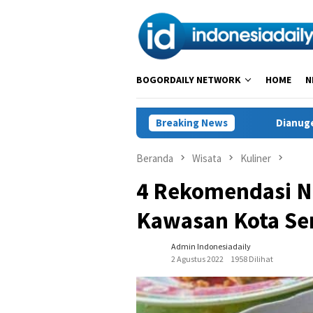
Loncat
ke
konten
BOGORDAILY NETWORK
HOME
N
ou Hadapi Generasi Digital
Breaking News
Dianugerahi Anggota Kehorma
Beranda
Wisata
Kuliner
4 Rekomendasi Na
Kawasan Kota S
Admin Indonesiadaily
2 Agustus 2022
1958 Dilihat