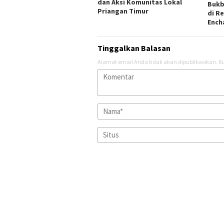
dan Aksi Komunitas Lokal
Bukb
Priangan Timur
di R
Ench
Tinggalkan Balasan
Alamat email Anda tidak akan dipublikasikan.
Ru