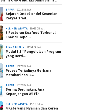
 Bisnis UMKM BRI: Ekspansi Bisnis …
TRIVIA
22115 Dilihat
Sejarah Ondel-ondel Kesenian
Rakyat Trad…
KULINER
,
WISATA
19937 Dilihat
5 Restoran Seafood Terkenal
Enak di Depo…
RUANG PUBLIK
18794 Dilihat
Modul 3.3 “Pengelolaan Program
yang Berd…
TRIVIA
16975 Dilihat
Proses Terjadinya Gerhana
Matahari dan B…
TRIVIA
16320 Dilihat
Sering Digunakan, Apa
Kepanjangan Wi-Fi?
KULINER
,
WISATA
15718 Dilihat
4 Kafe yang Nyaman dan Keren