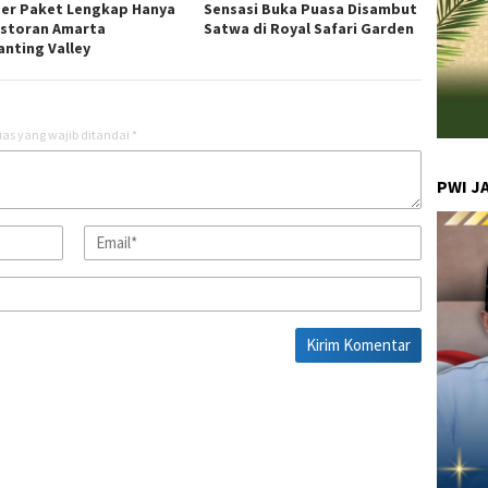
er Paket Lengkap Hanya
Sensasi Buka Puasa Disambut
estoran Amarta
Satwa di Royal Safari Garden
anting Valley
as yang wajib ditandai
*
PWI J