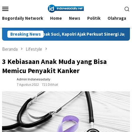
Loncat
Menu
ke
Mobile
konten
Bogordaily Network
Home
News
Politik
Olahraga
ak Suci, Kapolri Ajak Perkuat Sinergi Jaga Generasi Muda dan N
Breaking News
Beranda
Lifestyle
3 Kebiasaan Anak Muda yang Bisa
Memicu Penyakit Kanker
Admin Indonesiadaily
7 Agustus 2022
721 Dilihat