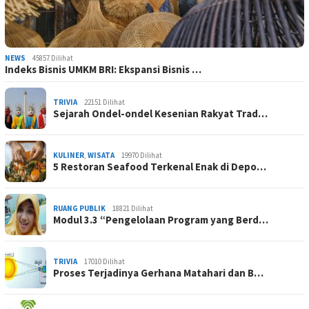
NEWS
45857 Dilihat
Indeks Bisnis UMKM BRI: Ekspansi Bisnis …
TRIVIA
22151 Dilihat
Sejarah Ondel-ondel Kesenian Rakyat Trad…
KULINER
,
WISATA
19970 Dilihat
5 Restoran Seafood Terkenal Enak di Depo…
RUANG PUBLIK
18821 Dilihat
Modul 3.3 “Pengelolaan Program yang Berd…
TRIVIA
17010 Dilihat
Proses Terjadinya Gerhana Matahari dan B…