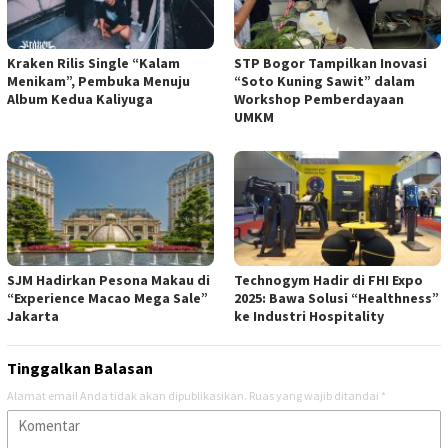
Kraken Rilis Single “Kalam
STP Bogor Tampilkan Inovasi
Menikam”, Pembuka Menuju
“Soto Kuning Sawit” dalam
Album Kedua Kaliyuga
Workshop Pemberdayaan
UMKM
SJM Hadirkan Pesona Makau di
Technogym Hadir di FHI Expo
“Experience Macao Mega Sale”
2025: Bawa Solusi “Healthness”
Jakarta
ke Industri Hospitality
Tinggalkan Balasan
Alamat email Anda tidak akan dipublikasikan.
Ruas yang wajib ditandai
*