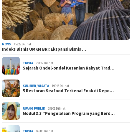
NEWS
45822 Dilihat
Indeks Bisnis UMKM BRI: Ekspansi Bisnis …
TRIVIA
22122 Dilihat
Sejarah Ondel-ondel Kesenian Rakyat Trad…
KULINER
,
WISATA
19945 Dilihat
5 Restoran Seafood Terkenal Enak di Depo…
RUANG PUBLIK
18801 Dilihat
Modul 3.3 “Pengelolaan Program yang Berd…
TRIVIA
16980 Dilihat