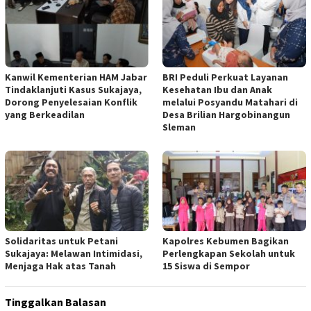
Kanwil Kementerian HAM Jabar
BRI Peduli Perkuat Layanan
Tindaklanjuti Kasus Sukajaya,
Kesehatan Ibu dan Anak
Dorong Penyelesaian Konflik
melalui Posyandu Matahari di
yang Berkeadilan
Desa Brilian Hargobinangun
Sleman
Solidaritas untuk Petani
Kapolres Kebumen Bagikan
Sukajaya: Melawan Intimidasi,
Perlengkapan Sekolah untuk
Menjaga Hak atas Tanah
15 Siswa di Sempor
Tinggalkan Balasan