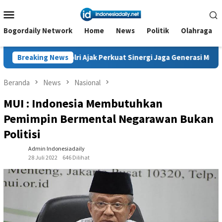
Loncat
Menu
ke
Mobile
konten
Bogordaily Network
Home
News
Politik
Olahraga
lri Ajak Perkuat Sinergi Jaga Generasi Muda dan Negeri
Breaking News
Beranda
News
Nasional
MUI : Indonesia Membutuhkan
Pemimpin Bermental Negarawan Bukan
Politisi
Admin Indonesiadaily
28 Juli 2022
646 Dilihat