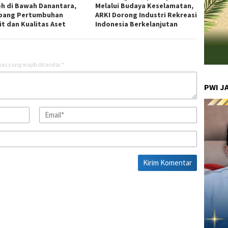
h di Bawah Danantara,
Melalui Budaya Keselamatan,
pang Pertumbuhan
ARKI Dorong Industri Rekreasi
it dan Kualitas Aset
Indonesia Berkelanjutan
as yang wajib ditandai
*
PWI J