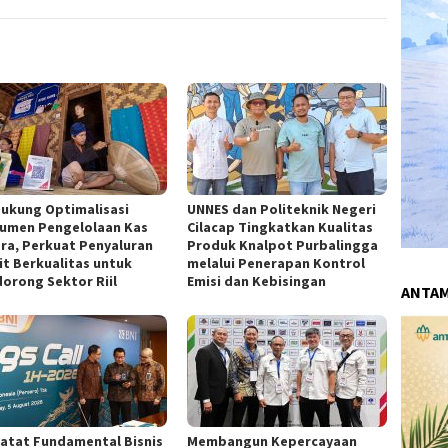
Dukung Optimalisasi
UNNES dan Politeknik Negeri
rumen Pengelolaan Kas
Cilacap Tingkatkan Kualitas
ra, Perkuat Penyaluran
Produk Knalpot Purbalingga
it Berkualitas untuk
melalui Penerapan Kontrol
orong Sektor Riil
Emisi dan Kebisingan
ANTA
Catat Fundamental Bisnis
Membangun Kepercayaan