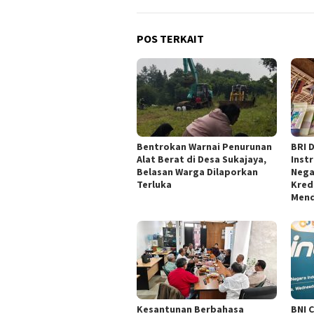
POS TERKAIT
Bentrokan Warnai Penurunan
BRI 
Alat Berat di Desa Sukajaya,
Inst
Belasan Warga Dilaporkan
Nega
Terluka
Kred
Mend
Kesantunan Berbahasa
BNI 