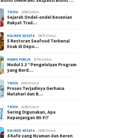
 Bisnis UMKM BRI: Ekspansi Bisnis …
TRIVIA
22046 Dilihat
Sejarah Ondel-ondel Kesenian
Rakyat Trad…
KULINER
,
WISATA
19878 Dilihat
5 Restoran Seafood Terkenal
Enak di Depo…
RUANG PUBLIK
18741 Dilihat
Modul 3.3 “Pengelolaan Program
yang Berd…
TRIVIA
16903 Dilihat
Proses Terjadinya Gerhana
Matahari dan B…
TRIVIA
16258 Dilihat
Sering Digunakan, Apa
Kepanjangan Wi-Fi?
KULINER
,
WISATA
15658 Dilihat
4 Kafe yang Nyaman dan Keren