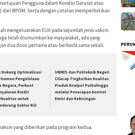
rsetujuan Pengguna dalam Kondisi Darurat atau
) dari BPOM. Serta dengan catatan memperhatikan
lah mengeluarakan EUA pada sejumlah jenis vaksin.
juga telah diumumkan ke masyarakat, ada yang
PERUM
n dua dosis pertama atau berbeda sama sekali.
I Dukung Optimalisasi
UNNES dan Politeknik Negeri
strumen Pengelolaan
Cilacap Tingkatkan Kualitas
s Negara, Perkuat
Produk Knalpot Purbalingga
nyaluran Kredit
melalui Penerapan Kontrol
rkualitas untuk
Emisi dan Kebisingan
ndorong Sektor Riil
 vaksin yang diberikan pada program kedua.