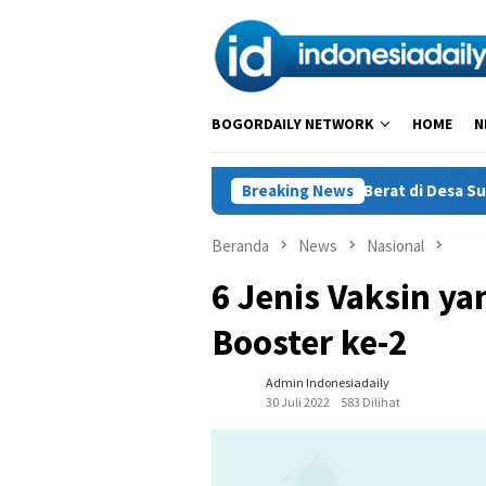
Loncat
ke
konten
BOGORDAILY NETWORK
HOME
N
ntrokan Warnai Penurunan Alat Berat di Desa Sukajaya, Belasan 
Breaking News
Beranda
News
Nasional
6 Jenis Vaksin y
Booster ke-2
Admin Indonesiadaily
30 Juli 2022
583 Dilihat